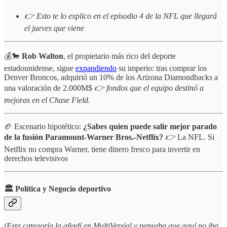
👉 Esto te lo explico en el episodio 4 de la NFL que llegará
el jueves que viene
💰🐎
Rob Walton
, el propietario más rico del deporte
estadounidense, sigue
expandiendo
su imperio: tras comprar los
Denver Broncos, adquirió un 10% de los Arizona Diamondbacks a
una valoración de 2.000M$
👉 fondos que el equipo destinó a
mejoras en el Chase Field.
🏈 Escenario hipotético:
¿Sabes quien puede salir mejor parado
de la fusión Paramount-Warner Bros.-Netflix?
👉
La NFL. Si
Netflix no compra Warner, tiene dinero fresco para invertir en
derechos televisivos
🏛️
Política y Negocio deportivo
(Esta categoría la añadí en MultiVersial y pensaba que aquí no iba