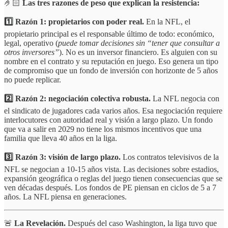
🤌🏻
Las tres razones de peso que explican la resistencia:
1️⃣ Razón 1: propietarios con poder real.
En la NFL, el
propietario principal es el responsable último de todo: económico,
legal, operativo (
puede tomar decisiones sin “tener que consultar a
otros inversores”
). No es un inversor financiero. Es alguien con su
nombre en el contrato y su reputación en juego. Eso genera un tipo
de compromiso que un fondo de inversión con horizonte de 5 años
no puede replicar.
2️⃣ Razón 2: negociación colectiva robusta.
La NFL negocia con
el sindicato de jugadores cada varios años. Esa negociación requiere
interlocutores con autoridad real y visión a largo plazo. Un fondo
que va a salir en 2029 no tiene los mismos incentivos que una
familia que lleva 40 años en la liga.
3️⃣ Razón 3: visión de largo plazo.
Los contratos televisivos de la
NFL se negocian a 10-15 años vista. Las decisiones sobre estadios,
expansión geográfica o reglas del juego tienen consecuencias que se
ven décadas después. Los fondos de PE piensan en ciclos de 5 a 7
años. La NFL piensa en generaciones.
🚨
La Revelación.
Después del caso Washington, la liga tuvo que