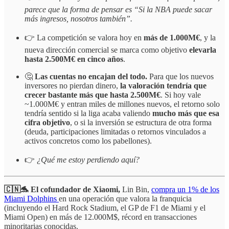
parece que la forma de pensar es “Si la NBA puede sacar
más ingresos, nosotros también”.
👉 La competición se valora hoy en
más de 1.000M€
, y la
nueva dirección comercial se marca como objetivo
elevarla
hasta 2.500M€ en cinco años
.
🤔
Las cuentas no encajan del todo.
Para que los nuevos
inversores no pierdan dinero,
la valoración tendría que
crecer bastante más que hasta 2.500M€
. Si hoy vale
~1.000M€ y entran miles de millones nuevos, el retorno solo
tendría sentido si la liga acaba valiendo
mucho más que esa
cifra objetivo
, o si la inversión se estructura de otra forma
(deuda, participaciones limitadas o retornos vinculados a
activos concretos como los pabellones).
👉
¿Qué me estoy perdiendo aquí?
🇨🇳🐬 El cofundador de Xiaomi,
Lin Bin,
compra un 1% de los
Miami Dolphins
en una operación que valora la franquicia
(incluyendo el Hard Rock Stadium, el GP de F1 de Miami y el
Miami Open) en más de 12.000M$, récord en transacciones
minoritarias conocidas.