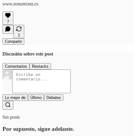
www.zonamixta.es
7
1
Compartir
Discusión sobre este post
Comentarios
Restacks
Lo mejor de
Último
Debates
Sin posts
Por supuesto, sigue adelante.