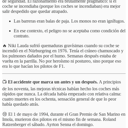
de seguridad. El razonamiento era brutalmente pragmático: si el
coche se incendiaba (porque los coches se incendiaban) era mejor
salir despedido que quedar atrapado.
Las barreras eran balas de paja. Los monos no eran ignífugos.
En ese contexto, el peligro no se aceptaba como condición del
contrato.
🔥 Niki Lauda sufrió quemaduras gravísimas cuando su coche se
incendió en el Nürburgring en 1976. Tenía el cráneo chamuscado y
los pulmones dañados por el humo. Semanas después estaba de
vuelta en la parrilla. No por heroísmo ni postureo, sino porque eso
era lo que hacían los pilotos de F1.
📺
El accidente que marca un antes y un después.
A principios
de los noventa, las mejoras técnicas habían hecho los coches más
rápidos que nunca. La década había empezado con relativa calma:
cuatro muertes en los ochenta, sensación general de que lo peor
había quedado atrás.
😢 El 1 de mayo de 1994, durante el Gran Premio de San Marino en
Imola, murieron dos pilotos en el mismo fin de semana. Roland
Ratzenberger el sábado. Ayrton Senna el domingo.