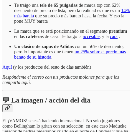
Te traigo una
tele de 65 pulgadas
de marca top con 62%
descuento de precio de lista, pero la realidad es que es un
14%
más barata
que su precio más barato hasta la fecha. Y eso la
pone MUY barata
La marca que se está posicionando en el segmento
premium
en las
cafeteras
de casa. Te traigo la
accesible
, y la
cara
.
Un clásico de zapas de Adidas
con un 56% de descuento,
pero lo importante es que tienen
un 25% sobre el precio más
barato de su historia
.
Aquí
(y los productos del resto de días también)
Respóndeme el correo con tus productos molones para que los
comparta aquí.
💬 La imagen / acción del día
El ¡VAMOS! se está haciendo internacional. No solo jugadores
como Bellingham lo gritan con su selección, en este caso Madueke,
jugador de padres nigerianos criado en el norte de Londres y que ha