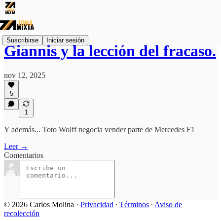
Suscribirse
Iniciar sesión
Giannis y la lección del fracaso.
nov 12, 2025
5
1
Y además... Toto Wolff negocia vender parte de Mercedes F1
Leer →
Comentarios
© 2026 Carlos Molina
·
Privacidad
∙
Términos
∙
Aviso de
recolección