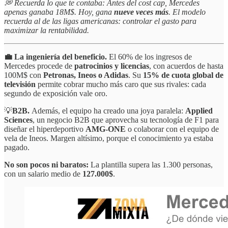
💭 Recuerda lo que te contaba: Antes del cost cap, Mercedes
apenas ganaba 18M$. Hoy, gana
nueve veces más
. El modelo
recuerda al de las ligas americanas: controlar el gasto para
maximizar la rentabilidad.
💼 La ingeniería del beneficio.
El 60% de los ingresos de
Mercedes procede de
patrocinios y licencias
, con acuerdos de hasta
100M$ con
Petronas, Ineos o Adidas
. Su
15% de cuota global de
televisión
permite cobrar mucho más caro que sus rivales: cada
segundo de exposición vale oro.
💡
B2B.
Además, el equipo ha creado una joya paralela:
Applied
Sciences
, un negocio B2B que aprovecha su tecnología de F1 para
diseñar el hiperdeportivo
AMG-ONE
o colaborar con el equipo de
vela de Ineos. Margen altísimo, porque el conocimiento ya estaba
pagado.
No son pocos ni baratos:
La plantilla supera las 1.300 personas,
con un salario medio de
127.000$
.