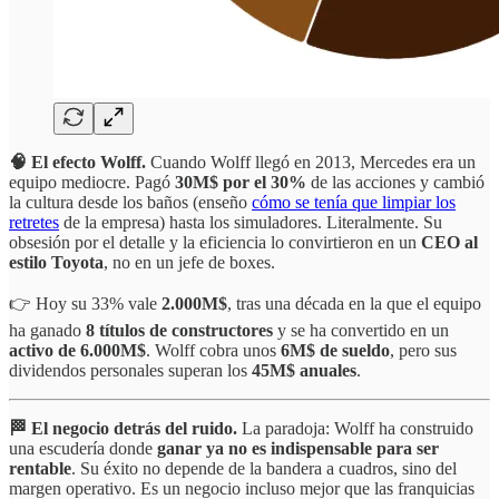
🧠 El efecto Wolff.
Cuando Wolff llegó en 2013, Mercedes era un
equipo mediocre. Pagó
30M$ por el 30%
de las acciones y cambió
la cultura desde los baños (enseño
cómo se tenía que limpiar los
retretes
de la empresa) hasta los simuladores. Literalmente. Su
obsesión por el detalle y la eficiencia lo convirtieron en un
CEO al
estilo Toyota
, no en un jefe de boxes.
👉 Hoy su 33% vale
2.000M$
, tras una década en la que el equipo
ha ganado
8 títulos de constructores
y se ha convertido en un
activo de 6.000M$
. Wolff cobra unos
6M$ de sueldo
, pero sus
dividendos personales superan los
45M$ anuales
.
🏁 El negocio detrás del ruido.
La paradoja: Wolff ha construido
una escudería donde
ganar ya no es indispensable para ser
rentable
. Su éxito no depende de la bandera a cuadros, sino del
margen operativo. Es un negocio incluso mejor que las franquicias