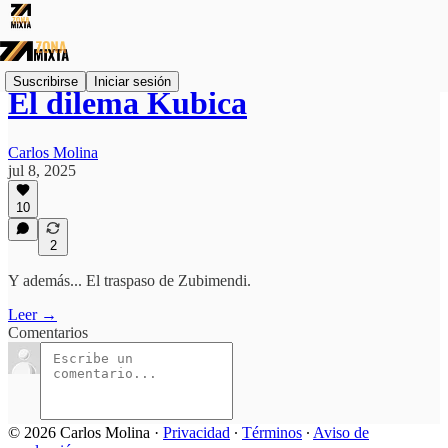
Suscribirse
Iniciar sesión
El dilema Kubica
Carlos Molina
jul 8, 2025
10
2
Y además... El traspaso de Zubimendi.
Leer →
Comentarios
© 2026 Carlos Molina
·
Privacidad
∙
Términos
∙
Aviso de