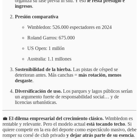
organiza su fase previa in situ. Y eso
le resta prestigio e
ingresos
.
Presión comparativa
Wimbledon: 526.000 espectadores en 2024
Roland Garros: 675.000
US Open: 1 millón
Australia: 1.1 millones
Sostenibilidad de la hierba.
Las pistas de césped se
deterioran antes. Más canchas =
más rotación, menos
desgaste
.
Diversificación de uso.
Los parques y lagos públicos serían
un argumento fuerte de responsabilidad social… y de
licencias urbanísticas.
💼
El dilema empresarial del crecimiento clásico.
Wimbledon es
rentable y relevante. Pero el modelo actual
está tocando techo
. Si
quiere competir en la era del deporte como espectáculo masivo, debe
romper su corsé de club privado
y dejar atrás parte de su esencia
.