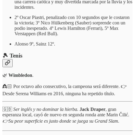
una carrera caótica y muy divertida marcada por la lluvia y los
incidentes.
2º Oscar Piastri, penalizado con 10 segundos que le costaron
la victoria; 3º Nico Hülkenberg (Sauber) sorprende con un
podio inesperado. 4º Lewis Hamilton (Ferrari), 5º Max
Verstappen (Red Bull).
Alonso 9º, Sainz 12º.
🎾 Tenis
🌿
Wimbledon
.
👸🏻 Por octavo año consecutivo, la campeona será diferente. 👉
Desde Serena Williams en 2016, ninguna ha repetido título.
🇬🇧
Ser inglés y no dominar la hierba.
Jack Draper
, gran
esperanza local, cayó de nuevo en segunda ronda ante Marin Čilić.
👉Su peor superficie es justo donde se juega su Grand Slam.