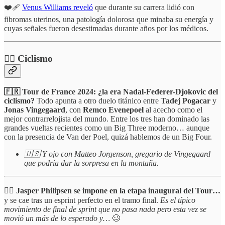
❤️‍🩹
Venus Williams reveló
que durante su carrera lidió con
fibromas uterinos, una patología dolorosa que minaba su energía y
cuyas señales fueron desestimadas durante años por los médicos.
🚴‍♂️
Ciclismo
🇫🇷 Tour de France 2024: ¿la era Nadal-Federer-Djokovic del
ciclismo?
Todo apunta a otro duelo titánico entre
Tadej Pogacar
y
Jonas Vingegaard
, con
Remco Evenepoel
al acecho como el
mejor contrarrelojista del mundo. Entre los tres han dominado las
grandes vueltas recientes como un Big Three moderno… aunque
con la presencia de Van der Poel, quizá hablemos de un Big Four.
🇺🇸 Y ojo con Matteo Jorgenson, gregario de Vingegaard
que podría dar la sorpresa en la montaña.
🚴‍♂️
Jasper Philipsen se impone en la etapa inaugural del Tour…
y se cae tras un esprint perfecto en el tramo final.
Es el típico
movimiento de final de sprint que no pasa nada pero esta vez se
movió un más de lo esperado y…
🥴