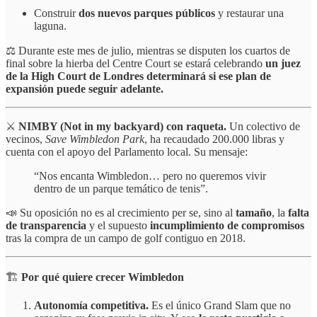
Construir
dos nuevos parques públicos
y restaurar una
laguna.
⚖️ Durante este mes de julio, mientras se disputen los cuartos de
final sobre la hierba del Centre Court se estará celebrando
un juez
de la High Court de Londres determinará si ese plan de
expansión puede seguir adelante.
⚔️
NIMBY (Not in my backyard) con raqueta.
Un colectivo de
vecinos,
Save Wimbledon Park
, ha recaudado 200.000 libras y
cuenta con el apoyo del Parlamento local. Su mensaje:
“Nos encanta Wimbledon… pero no queremos vivir
dentro de un parque temático de tenis”.
📣 Su oposición no es al crecimiento per se, sino al
tamaño
, la
falta
de transparencia
y el supuesto
incumplimiento de compromisos
tras la compra de un campo de golf contiguo en 2018.
🏗️
Por qué quiere crecer Wimbledon
Autonomía competitiva.
Es el único Grand Slam que no