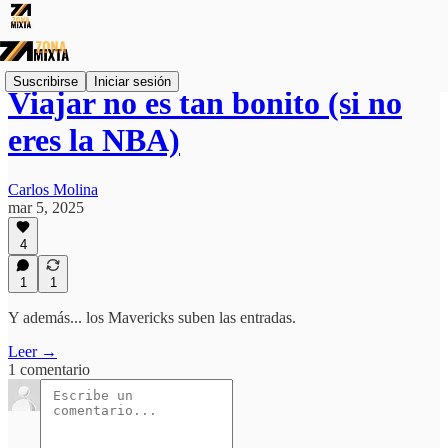
Suscribirse
Iniciar sesión
Viajar no es tan bonito (si no
eres la NBA)
Carlos Molina
mar 5, 2025
4
1
1
Y además... los Mavericks suben las entradas.
Leer →
1 comentario