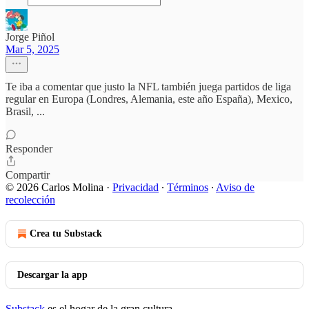
Jorge Piñol
Mar 5, 2025
Te iba a comentar que justo la NFL también juega partidos de liga
regular en Europa (Londres, Alemania, este año España), Mexico,
Brasil, ...
Responder
Compartir
© 2026 Carlos Molina
·
Privacidad
∙
Términos
∙
Aviso de
recolección
Crea tu Substack
Descargar la app
Substack
es el hogar de la gran cultura