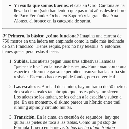
Y resulta que somos buenos
: el catalán Oriol Cardona se ha
llevado el oro (solo han tenido que pasar 54 años desde el oro
de Paco Fernández Ochoa en Saporo) y la granadina Ana
Alonso, el bronce en la categoría de sprint.
🎿 Primero, lo básico: ¿cómo funciona?
Imagina una carrera de
750 metros en una ladera tan empinada como la calle más inclinada
de San Francisco. Tienes esquís, pero no hay telesilla. Y entonces
tienes que superar estas 4 fases:
Subida.
Los atletas pegan unas tiras adhesivas llamadas
“pieles de foca” en la base de los esquís. Funcionan como una
especie de freno de garra: te permiten avanzar hacia arriba sin
resbalar. Es como hacer esquí de fondo, pero en vertical.
Las escaleras.
A mitad de camino, hay un tramo de 50 metros
de escaleras reales tan abrupto que los esquís ya no sirven.
Los atletas se los quitan, se los echan a la espalda y suben a
pie. En ese momento, el skimo parece un híbrido entre trail
running alpino y circuito militar.
Transición.
En la cima, en cuestión de segundos, hay que
quitar las pieles de foca a las tablas. Como un pit stop de
Fórmula 1, pero en la nieve.
Si has hecho algún triatlón,