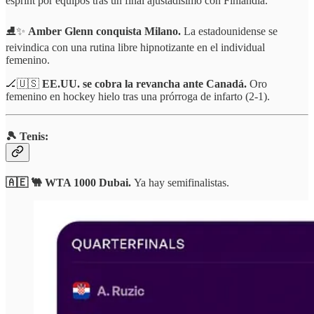
esprint por equipos tras un final ajustadísimo con Finlandia.
⛸️✨
Amber Glenn conquista Milano.
La estadounidense se
reivindica con una rutina libre hipnotizante en el individual
femenino.
🏒🇺🇸
EE.UU. se cobra la revancha ante Canadá.
Oro
femenino en hockey hielo tras una prórroga de infarto (2-1).
🎾 Tenis:
🇦🇪 🐫 WTA 1000 Dubai.
Ya hay semifinalistas.