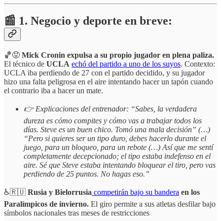
📰 1. Negocio y deporte en breve:
🏀😡
Mick Cronin expulsa a su propio jugador en plena paliza.
El técnico de
UCLA
echó del partido a uno de los suyos
. Contexto:
UCLA iba perdiendo de 27 con el partido decidido, y su jugador
hizo una falta peligrosa en el aire intentando hacer un tapón cuando
el contrario iba a hacer un mate.
👉 Explicaciones del entrenador: “Sabes, la verdadera
dureza es cómo compites y cómo vas a trabajar todos los
días. Steve es un buen chico. Tomó una mala decisión” (…)
“Pero si quieres ser un tipo duro, debes hacerlo durante el
juego, para un bloqueo, para un rebote (…) Así que me sentí
completamente decepcionado; el tipo estaba indefenso en el
aire. Sé que Steve estaba intentando bloquear el tiro, pero vas
perdiendo de 25 puntos. No hagas eso.”
♿🇷🇺
Rusia y Bielorrusia
competirán bajo su bandera
en los
Paralímpicos de invierno.
El giro permite a sus atletas desfilar bajo
símbolos nacionales tras meses de restricciones