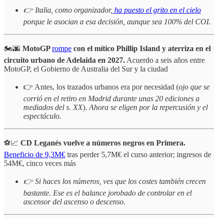
👉 Italia, como organizador,
ha puesto el grito en el cielo
porque le asocian a esa decisión, aunque sea 100% del COI.
🏍️🌆
MotoGP
rompe
con el mítico Phillip Island y aterriza en el
circuito urbano de Adelaida en 2027.
Acuerdo a seis años entre
MotoGP, el Gobierno de Australia del Sur y la ciudad
👉 Antes, los trazados urbanos era por necesidad (
ojo que se
corrió en el retiro en Madrid durante unas 20 ediciones a
mediados del s. XX
).
Ahora se eligen por la repercusión y el
espectáculo.
⚽📈
CD Leganés vuelve a números negros en Primera.
Beneficio de 9,3M€
tras perder 5,7M€ el curso anterior; ingresos de
54M€, cinco veces más
👉 Si haces los números, ves que los costes también crecen
bastante. Ese es el balance jorobado de controlar en el
ascensor del ascenso o descenso.