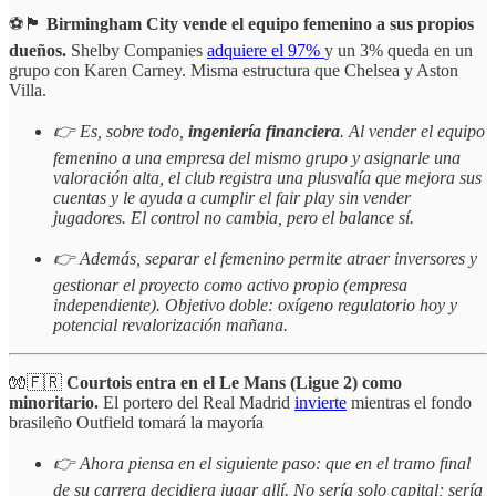
⚽🏴
Birmingham City vende el equipo femenino a sus propios
dueños.
Shelby Companies
adquiere el 97%
y un 3% queda en un
grupo con Karen Carney. Misma estructura que Chelsea y Aston
Villa.
👉 Es, sobre todo,
ingeniería financiera
. Al vender el equipo
femenino a una empresa del mismo grupo y asignarle una
valoración alta, el club registra una plusvalía que mejora sus
cuentas y le ayuda a cumplir el fair play sin vender
jugadores. El control no cambia, pero el balance sí.
👉 Además, separar el femenino permite atraer inversores y
gestionar el proyecto como activo propio (empresa
independiente). Objetivo doble: oxígeno regulatorio hoy y
potencial revalorización mañana.
🧤🇫🇷
Courtois entra en el Le Mans (Ligue 2) como
minoritario.
El portero del Real Madrid
invierte
mientras el fondo
brasileño Outfield tomará la mayoría
👉 Ahora piensa en el siguiente paso: que en el tramo final
de su carrera decidiera jugar allí. No sería solo capital; sería