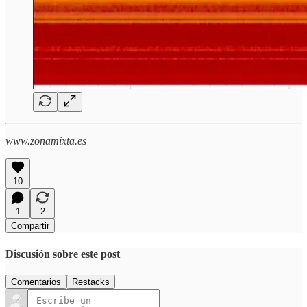
www.zonamixta.es
10
1
2
Compartir
Discusión sobre este post
Comentarios
Restacks