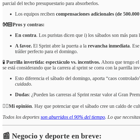
parcial del techo presupuestario para absorberlos.
Los equipos reciben
compensaciones adicionales (de 500.000 
👐🏻Pros y contras:
En contra
. Los puristas dicen que i) los sábados son más para 
A favor.
El Sprint abre la puerta a la
revancha inmediata
. Ese
tráiler perfecto para el domingo.
🧪
Parrilla invertida: espectáculo vs. incentivos.
Ahora que tengo el 
se está considerando que la carrera al sprint se corra con la parrilla in
Esto diferencia el sábado del domingo, aporta “caos controlado
cuidado.
Dudas
: ¿Pueden las carreras al Sprint restar valor al Gran Pre
☝🏻
Mi opinión
. Hay que potenciar que el sábado cree un caldo de cul
Todos los deportes
son aburridos el 90% del tiempo
. Lo que necesita
📰 Negocio y deporte en breve: