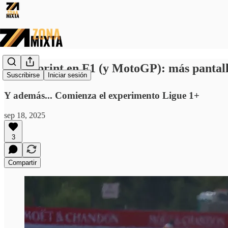
🏎️⚡ Sprint en F1 (y MotoGP): más pantall
Suscribirse
Iniciar sesión
Y además... Comienza el experimento Ligue 1+
sep 18, 2025
3
Compartir