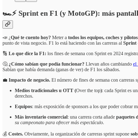
🏎️⚡ Sprint en F1 (y MotoGP): más pantall
📣 ¿
Qué te cuento hoy?
Meter a
todos los equipos, coches y pilotos
punto de vista negocio. F1 lo está haciendo con las carreras al
Sprint
🔢
Lo que dice la F1:
los fines de semana con Sprint en 2024 regist
🤔
¿Cómo sabían que podía funcionar?
Llevan años cambiando
el
Sabían que había demanda (ganas de ver) de F1 los sábados.
💼
Impacto de negocio.
El número de fines de semana con carreras sp
Medios tradicionales u OTT (
Over the top
)
: cada Sprint es u
derechos.
Equipos
: más exposición de sponsors a los que poder cobrar m
Más inventario comercial
: una carrera corta añade
paquetes d
su campeonato para ofrecer más espectáculo.
💰
Costes.
Obviamente, la organización de carreras sprint supone
sob