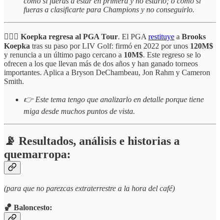
como si fueras a estar en primera y no estarlo; o como si
fueras a clasificarte para Champions y no conseguirlo.
🏌️‍♂️🔄
Koepka regresa al PGA Tour
. El PGA
restituye
a
Brooks
Koepka
tras su paso por LIV Golf: firmó en 2022 por unos
120M$
y renuncia a un último pago cercano a
10M$
. Este regreso se lo
ofrecen a los que llevan más de dos años y han ganado torneos
importantes. Aplica a Bryson DeChambeau, Jon Rahm y Cameron
Smith.
👉 Este tema tengo que analizarlo en detalle porque tiene
miga desde muchos puntos de vista.
📡 Resultados, análisis e historias a
quemarropa:
(para que no parezcas extraterrestre a la hora del café)
🏀 Baloncesto: