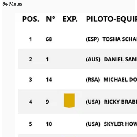
🏍️
Motos