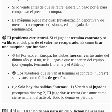
Si lo vende antes de que se retire, espera un pago por él para
compensar el precio de compra.
La máquina puede
mejorar
(revalorización deportiva y de
mercado) o
empeorar
(lesiones, edad, bajada de
rendimiento).
😈 El problema estructural.
Si el jugador
termina contrato y se
va libre
, el club
pierde el valor no recuperado
. Es como
tirar
una máquina que funciona
.
🤌🏻 Por eso, en Europa, los clubes
fuerzan ventas
antes del
último año y, si no, te la juegas a que te aparten del equipo
(por ejemplo, Fernando Llorente y el Athletic).
😮 Los jugadores que se van al terminar el contrato (“libres”)
son vistos como
fallos de gestión
.
👉
Solo hay dos salidas “buenas”
: 1)
Venden al jugador
(recuperan dinero); 2)
El jugador se retira
(se asume como
cierre natural del activo). Todo lo demás es pérdida.
2️⃣ 🇺🇸 EE. UU.: no fichan para un club, fichan para la liga.