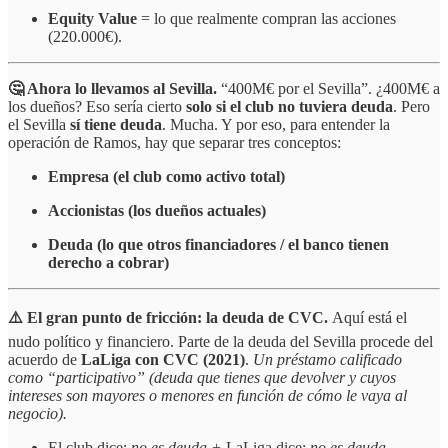
Equity Value
= lo que realmente compran las acciones
(220.000€).
🤔 Ahora lo llevamos al Sevilla.
“400M€ por el Sevilla”. ¿400M€ a
los dueños? Eso sería cierto
solo si el club no tuviera deuda
. Pero
el Sevilla
sí tiene deuda
. Mucha. Y por eso, para entender la
operación de Ramos, hay que separar tres conceptos:
Empresa (el club como activo total)
Accionistas (los dueños actuales)
Deuda (lo que otros financiadores / el banco tienen
derecho a cobrar)
⚠️ El gran punto de fricción: la deuda de CVC.
Aquí está el
nudo político y financiero. Parte de la deuda del Sevilla procede del
acuerdo de
LaLiga con CVC (2021)
.
Un préstamo calificado
como “participativo” (deuda que tienes que devolver y cuyos
intereses son mayores o menores en función de cómo le vaya al
negocio).
El club dice:
no es deuda +
LaLiga dice:
no es deuda