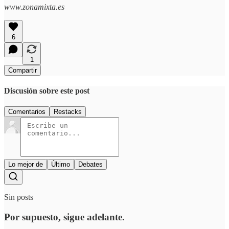
www.zonamixta.es
6
1
Compartir
Discusión sobre este post
Comentarios
Restacks
Lo mejor de
Último
Debates
Sin posts
Por supuesto, sigue adelante.