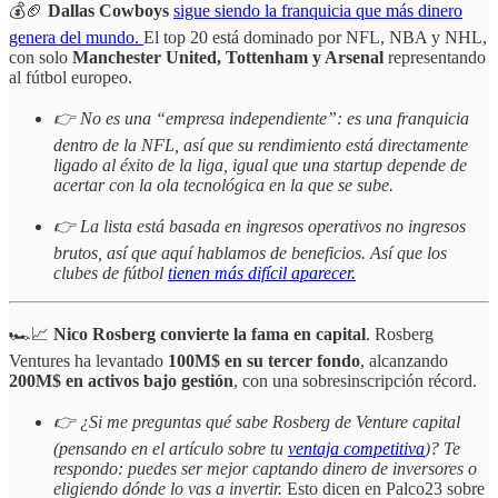
💰🏈
Dallas Cowboys
sigue siendo la franquicia que más dinero
genera del mundo.
El top 20 está dominado por NFL, NBA y NHL,
con solo
Manchester United, Tottenham y Arsenal
representando
al fútbol europeo.
👉 No es una “empresa independiente”: es una franquicia
dentro de la NFL, así que su rendimiento está directamente
ligado al éxito de la liga, igual que una startup depende de
acertar con la ola tecnológica en la que se sube.
👉 La lista está basada en ingresos operativos no ingresos
brutos, así que aquí hablamos de beneficios. Así que los
clubes de fútbol
tienen más difícil aparecer.
🏎️📈
Nico Rosberg convierte la fama en capital
. Rosberg
Ventures ha levantado
100M$ en su tercer fondo
, alcanzando
200M$ en activos bajo gestión
, con una sobresinscripción récord.
👉 ¿Si me preguntas qué sabe Rosberg de Venture capital
(pensando en el artículo sobre tu
ventaja competitiva
)? Te
respondo: puedes ser mejor captando dinero de inversores o
eligiendo dónde lo vas a invertir.
Esto dicen en Palco23 sobre