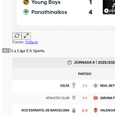
Fuente:
Uefa.es
🇪🇸 La Liga EA Sports.