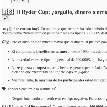
🇺🇸🏌️‍♂️ Ryder Cup: ¿orgullo, dinero o er
📣
¿Qué te cuento hoy?
En un torneo que siempre ha sido símbolo de
dólares como
“remuneración
personal
” más los típicos 300.000$ dest
💥💰 Pero el ruido ha sido mucho mayor que el dinero. ¿Qué está pa
El
componente benéfico no es nuevo
: desde 1999, los estado
La
novedad
es ese estipendio personal de 200.000$, que ha gen
La
respuesta europea
no se ha hecho esperar esperar: Luke D
diciendo que
“pagarían por el privilegio de jugarla”
.
Mientras tanto,
la mayoría de los participantes estadounide
🗣️ Xander Schauffele lo resume así:
“Seguís intentando convertir esto en algo negativo. Estamos org
🤔 ¿Dónde está el lío entonces?
No en el dinero, porque
200.000$ n