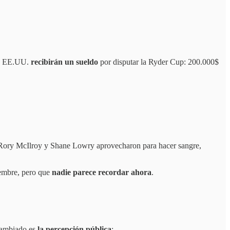
de EE.UU.
recibirán un sueldo
por disputar la Ryder Cup: 200.000$
o Rory McIlroy y Shane Lowry aprovecharon para hacer sangre,
iembre, pero que
nadie parece recordar ahora
.
cambiado es
la percepción pública
: