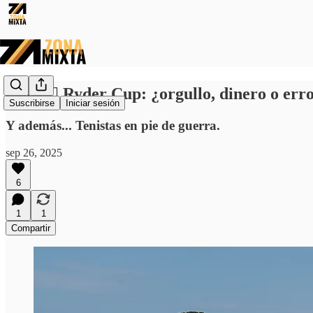
🇺🇸🏌️‍♂️ Ryder Cup: ¿orgullo, dinero o er
Suscribirse
Iniciar sesión
Y además... Tenistas en pie de guerra.
sep 26, 2025
6
1
1
Compartir