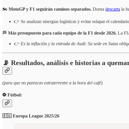
🏍️
MotoGP y F1 seguirán caminos separados.
Dorna
descarta
la f
👉 Se analizan sinergias logísticas y evitar solapar el calenda
🏁
Más presupuesto para cada equipo de la F1 desde 2026.
La F
👉 Es la inflación y la entrada de Audi: Su sede en Suiza obli
📡 Resultados, análisis e historias a quema
(para que no parezcas extraterrestre a la hora del café)
⚽️ Fútbol:
🇪🇺 Europa League 2025/26