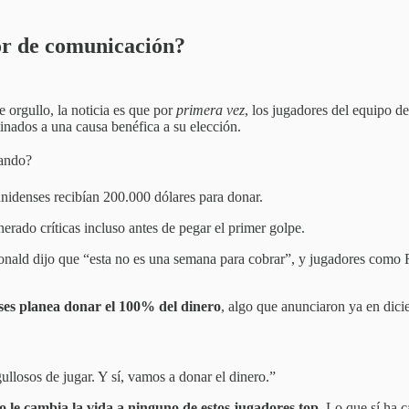
ror de comunicación?
 orgullo, la noticia es que por
primera vez
, los jugadores del equipo 
inados a una causa benéfica a su elección.
sando?
unidenses recibían 200.000 dólares para donar.
erado críticas incluso antes de pegar el primer golpe.
onald dijo que “esta no es una semana para cobrar”, y jugadores com
nses planea donar el 100% del dinero
, algo que anunciaron ya en dic
ullosos de jugar. Y sí, vamos a donar el dinero.”
o le cambia la vida a ninguno de estos jugadores top.
Lo que sí ha 