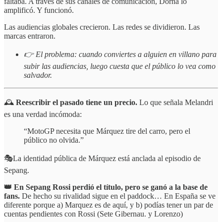
faltaba. A través de sus canales de comunicación, Dorna lo
amplificó. Y funcionó.
Las audiencias globales crecieron. Las redes se dividieron. Las
marcas entraron.
👉 El problema: cuando conviertes a alguien en villano para
subir las audiencias, luego cuesta que el público lo vea como
salvador.
🕰️
Reescribir el pasado tiene un precio.
Lo que señala Melandri
es una verdad incómoda:
“MotoGP necesita que Márquez tire del carro, pero el
público no olvida.”
🎭La identidad pública de Márquez está anclada al episodio de
Sepang.
👑 En Sepang Rossi perdió el título, pero se ganó a la base de
fans.
De hecho su rivalidad sigue en el paddock… En España se ve
diferente porque a) Marquez es de aquí, y b) podías tener un par de
cuentas pendientes con Rossi (Sete Gibernau. y Lorenzo)