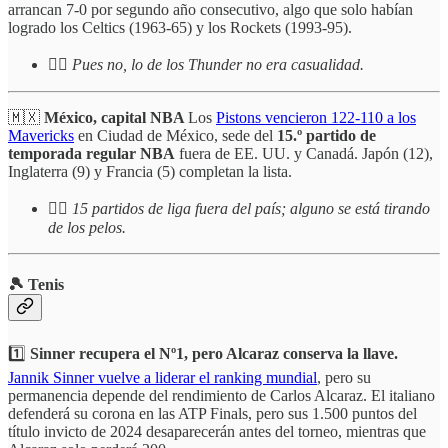
arrancan 7-0 por segundo año consecutivo, algo que solo habían
logrado los Celtics (1963-65) y los Rockets (1993-95).
☝🏻
Pues no, lo de los Thunder no era casualidad.
🇲🇽
México, capital NBA
Los
Pistons vencieron 122-110 a los
Mavericks
en Ciudad de México, sede del
15.º partido de
temporada regular NBA
fuera de EE. UU. y Canadá. Japón (12),
Inglaterra (9) y Francia (5) completan la lista.
☝🏻
15 partidos de liga fuera del país; alguno se está tirando
de los pelos.
🎾 Tenis
1️⃣
Sinner recupera el Nº1, pero Alcaraz conserva la llave.
Jannik Sinner vuelve a liderar el ranking mundial
, pero su
permanencia depende del rendimiento de Carlos Alcaraz. El italiano
defenderá su corona en las ATP Finals, pero sus 1.500 puntos del
título invicto de 2024 desaparecerán antes del torneo, mientras que