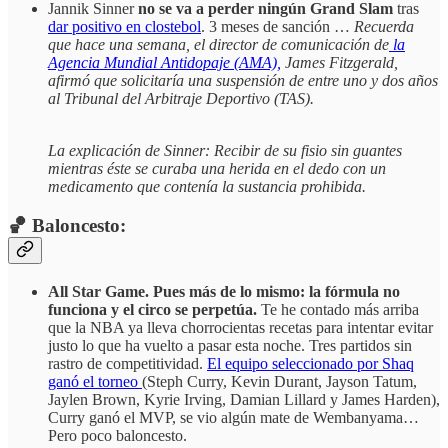
Jannik Sinner
no se va a perder ningún Grand Slam
tras
dar positivo en clostebol
. 3 meses de sanción …
Recuerda
que hace una semana, el director de comunicación de
la
Agencia Mundial Antidopaje (AMA),
James Fitzgerald,
afirmó que solicitaría una suspensión de entre uno y dos años
al Tribunal del Arbitraje Deportivo (TAS).
La explicación de Sinner: Recibir de su fisio sin guantes
mientras éste se curaba una herida en el dedo con un
medicamento que contenía la sustancia prohibida.
🏀 Baloncesto:
All Star Game. Pues más de lo mismo: la fórmula no
funciona y el circo se perpetúa.
Te he contado más arriba
que la NBA ya lleva chorrocientas recetas para intentar evitar
justo lo que ha vuelto a pasar esta noche. Tres partidos sin
rastro de competitividad.
El equipo seleccionado por Shaq
ganó el torneo
(Steph Curry, Kevin Durant, Jayson Tatum,
Jaylen Brown, Kyrie Irving, Damian Lillard y James Harden),
Curry ganó el MVP, se vio algún mate de Wembanyama…
Pero poco baloncesto.