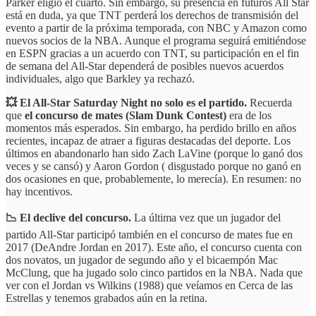
Parker eligió el cuarto. Sin embargo, su presencia en futuros All Star
está en duda, ya que TNT perderá los derechos de transmisión del
evento a partir de la próxima temporada, con NBC y Amazon como
nuevos socios de la NBA. Aunque el programa seguirá emitiéndose
en ESPN gracias a un acuerdo con TNT, su participación en el fin
de semana del All-Star dependerá de posibles nuevos acuerdos
individuales, algo que Barkley ya rechazó.
💥 El All-Star Saturday Night no solo es el partido.
Recuerda
que
el concurso de mates (Slam Dunk Contest)
era de los
momentos más esperados. Sin embargo, ha perdido brillo en años
recientes, incapaz de atraer a figuras destacadas del deporte. Los
últimos en abandonarlo han sido Zach LaVine (porque lo ganó dos
veces y se cansó) y Aaron Gordon ( disgustado porque no ganó en
dos ocasiones en que, probablemente, lo merecía). En resumen: no
hay incentivos.
📉 El declive del concurso.
La última vez que un jugador del
partido All-Star participó también en el concurso de mates fue en
2017 (DeAndre Jordan en 2017). Este año, el concurso cuenta con
dos novatos, un jugador de segundo año y el bicaempón Mac
McClung, que ha jugado solo cinco partidos en la NBA. Nada que
ver con el Jordan vs Wilkins (1988) que veíamos en Cerca de las
Estrellas y tenemos grabados aún en la retina.