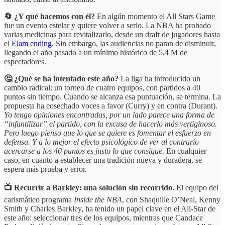
🔄 ¿Y qué hacemos con él?
En algún momento el All Stars Game
fue un evento estelar y quiere volver a serlo. La NBA ha probado
varias medicinas para revitalizarlo, desde un draft de jugadores hasta
el
Elam ending
. Sin embargo, las audiencias no paran de disminuir,
llegando el año pasado a un mínimo histórico de 5,4 M de
espectadores.
🤔 ¿Qué se ha intentado este año?
La liga ha introducido un
cambio radical: un torneo de cuatro equipos, con partidos a 40
puntos sin tiempo. Cuando se alcanza esa puntuación, se termina. La
propuesta ha cosechado voces a favor (Curry) y en contra (Durant).
Yo tengo opiniones encontradas, por un lado parece una forma de
“infantilizar” el partido, con la excusa de hacerlo más vertiginoso.
Pero luego pienso que lo que se quiere es fomentar el esfuerzo en
defensa. Y a lo mejor el efecto psicológico de ver al contrario
acercarse a los 40 puntos es justo lo que consigue.
En cualquier
caso, en cuanto a establecer una tradición nueva y duradera, se
espera más prueba y error.
📺 Recurrir a Barkley: una solución sin recorrido.
El equipo del
carismático programa
Inside the NBA
, con Shaquille O’Neal, Kenny
Smith y Charles Barkley, ha tenido un papel clave en el All-Star de
este año: seleccionar tres de los equipos, mientras que Candace