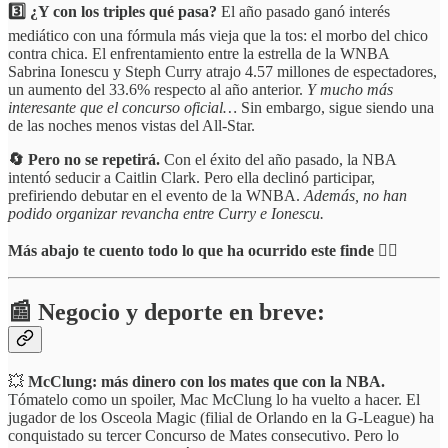
3️⃣ ¿Y con los triples qué pasa?
El año pasado ganó interés
mediático con una fórmula más vieja que la tos: el morbo del chico
contra chica. El enfrentamiento entre la estrella de la WNBA
Sabrina Ionescu y Steph Curry atrajo 4.57 millones de espectadores,
un aumento del 33.6% respecto al año anterior.
Y mucho más
interesante que el concurso oficial…
Sin embargo, sigue siendo una
de las noches menos vistas del All-Star.
🔄 Pero no se repetirá.
Con el éxito del año pasado, la NBA
intentó seducir a Caitlin Clark. Pero ella declinó participar,
prefiriendo debutar en el evento de la WNBA.
Además, no han
podido organizar revancha entre Curry e Ionescu.
Más abajo te cuento todo lo que ha ocurrido este finde 👇🏻
📰 Negocio y deporte en breve:
💥
McClung: más dinero con los mates que con la NBA.
Tómatelo como un spoiler, Mac McClung lo ha vuelto a hacer. El
jugador de los Osceola Magic (filial de Orlando en la G-League) ha
conquistado su tercer Concurso de Mates consecutivo. Pero lo