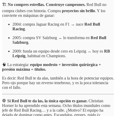
🏗️
No compres estrellas. Construye campeones.
Red Bull no
compra clubes con historia. Compra
proyectos sin brillo
. Y los
convierte en máquinas de ganar:
2004: compra Jaguar Racing en F1 → nace
Red Bull
Racing
.
2005: compra SV Salzburg → lo transforma en
Red Bull
Salzburg
.
2009: funda un equipo desde cero en Leipzig → hoy es
RB
Leipzig
, habitual en Champions.
🧠 La estrategia:
equipo modesto + inversión quirúrgica +
presión máxima = títulos.
Es decir: Red Bull te da alas, también a la hora de potenciar equipos.
Pero ojo porque hay un reverso tenebroso, y es la poca tolerancia
con el fallo.
🛑
Si Red Bull te da las, la única opción es ganar.
Christian
Horner lo ha aprendido esta semana. Ocho títulos mundiales como
jefe de Red Bull Racing… y a la calle. ¿Motivo? El equipo ha
dejado de dominar como antes. Escandalos, errores, ruido (
y