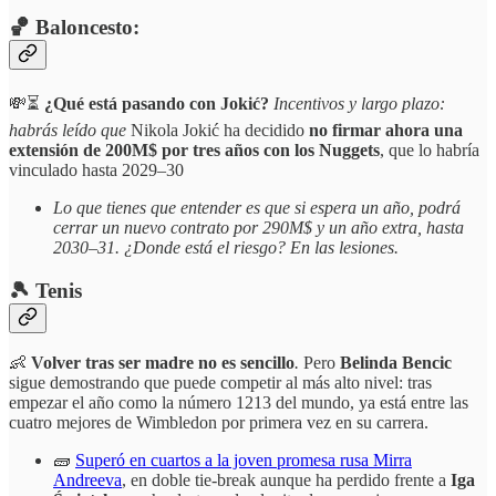
🏀 Baloncesto:
💸⏳
¿Qué está pasando con Jokić?
Incentivos y largo plazo:
habrás leído que
Nikola Jokić ha decidido
no firmar ahora una
extensión de 200M$ por tres años con los Nuggets
, que lo habría
vinculado hasta 2029–30
Lo que tienes que entender es que si espera un año, podrá
cerrar un nuevo contrato por 290M$ y un año extra, hasta
2030–31. ¿Donde está el riesgo? En las lesiones.
🎾 Tenis
👶
Volver tras ser madre no es sencillo
.
Pero
Belinda Bencic
sigue demostrando que puede competir al más alto nivel: tras
empezar el año como la número 1213 del mundo, ya está entre las
cuatro mejores de Wimbledon por primera vez en su carrera.
🧱
Superó en cuartos a la joven promesa rusa Mirra
Andreeva
, en doble tie-break aunque ha perdido frente a
Iga