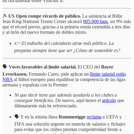
un documental sobre Vinicius Jr.
🎾
US Open rompe récords de público.
La asistencia al Billie
Jean King National Tennis Center alcanzó
905.000 fans
, un 9% más
que el récord previo, gracias a la primera ronda extendida a tres días
y al tirón del nuevo formato de dobles mixto.
👉 El rediseño del calendario atrae más público. La
pregunta siempre tiene que ser ¿Cómo de sostenible es?
🗣️
Voces favorables al límite salarial.
El CEO del
Bayer
Leverkusen,
Fernando Carro, pide aplicar un
límite salarial estilo
NBA
al fútbol europeo para equilibrar la competencia de las ligas
alemana y española con la Premier
Ni que decir tiene que además ayudaría a los clubes a
conseguir beneficios
. De nuevo, aquí tienes el
artículo
que
últimamente más he referenciado.
🗣️ Y en la misma línea
Rummenigge
reclama
a UEFA y
FIFA una solución urgente en materia de salarios y fichajes
para evitar que los clubes pierdan competitividad frente a