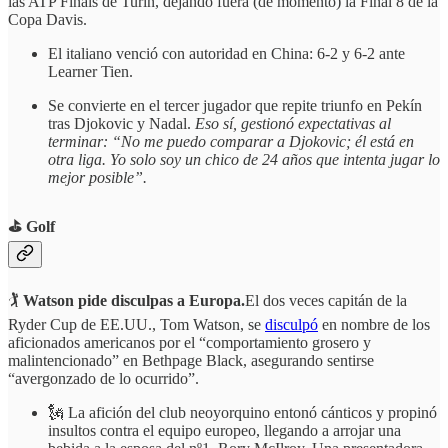
las ATP Finals de Turín, dejando fuera (de momento) la Final 8 de la
Copa Davis.
El italiano venció con autoridad en China: 6-2 y 6-2 ante
Learner Tien.
Se convierte en el tercer jugador que repite triunfo en Pekín
tras Djokovic y Nadal.
Eso sí, gestionó expectativas al
terminar: “No me puedo comparar a Djokovic; él está en
otra liga. Yo solo soy un chico de 24 años que intenta jugar lo
mejor posible”.
⛳️ Golf
🏌️
Watson pide disculpas a Europa.
El dos veces capitán de la
Ryder Cup de EE.UU., Tom Watson, se
disculpó
en nombre de los
aficionados americanos por el “comportamiento grosero y
malintencionado” en Bethpage Black, asegurando sentirse
“avergonzado de lo ocurrido”.
🗽 La afición del club neoyorquino entonó cánticos y propinó
insultos contra el equipo europeo, llegando a arrojar una