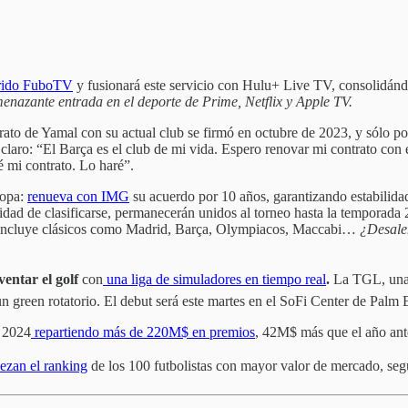
irido FuboTV
y fusionará este servicio con Hulu+ Live TV, consolidán
amenazante entrada en el deporte de Prime, Netflix y Apple TV.
rato de Yamal con su actual club se firmó en octubre de 2023, y sólo po
r claro: “El Barça es el club de mi vida. Espero renovar mi contrato con
ré mi contrato. Lo haré”.
ropa:
renueva con IMG
su acuerdo por 10 años, garantizando estabilidad
esidad de clasificarse, permanecerán unidos al torneo hasta la temporad
o incluye clásicos como Madrid, Barça, Olympiacos, Maccabi…
¿Desalen
entar el golf
con
una liga de simuladores en tiempo real
.
La TGL, una 
n green rotatorio. El debut será este martes en el SoFi Center de Palm
ó 2024
repartiendo más de 220M$ en premios
, 42M$ más que el año ant
ezan el ranking
de los 100 futbolistas con mayor valor de mercado, se