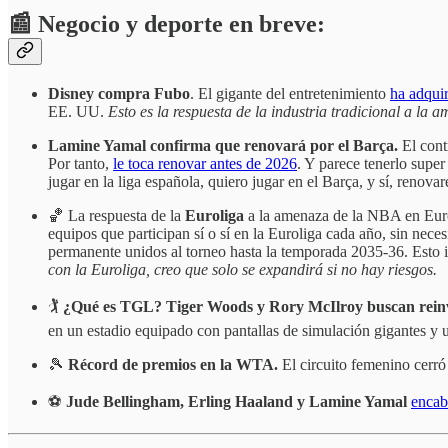
📰 Negocio y deporte en breve:
Disney compra Fubo
. El gigante del entretenimiento
ha adqu
EE. UU.
Esto es la respuesta de la industria tradicional a la 
Lamine Yamal confirma que renovará por el Barça.
El cont
Por tanto,
le toca renovar antes de 2026
. Y parece tenerlo supe
jugar en la liga española, quiero jugar en el Barça, y sí, renova
🏀 La respuesta de la
Euroliga
a la amenaza de la NBA en Eu
equipos que participan sí o sí en la Euroliga cada año, sin nec
permanente unidos al torneo hasta la temporada 2035-36. Est
con la Euroliga, creo que solo se expandirá si no hay riesgos.
🏌️
¿Qué es TGL?
Tiger Woods y Rory McIlroy buscan reinv
en un estadio equipado con pantallas de simulación gigantes y u
🎾
Récord de premios en la WTA.
El circuito femenino cerr
⚽
Jude Bellingham, Erling Haaland y Lamine Yamal
encab