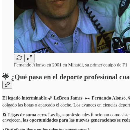
Fernando Alonso en 2001 en Minardi, su primer equipo de F1
🌟
¿Qué pasa en el deporte profesional cuan
El legado interminable
🏀
LeBron James
, 🏎️
Fernando Alonso
,
colgado las botas o aparcado el coche. Los avances en ciencias deporti
🔄
Ligas de suma cero.
Las ligas profesionales funcionan como sistem
envejecen,
las oportunidades para las nuevas generaciones se re
¿Qué efecto tiene en los talentos emergentes?