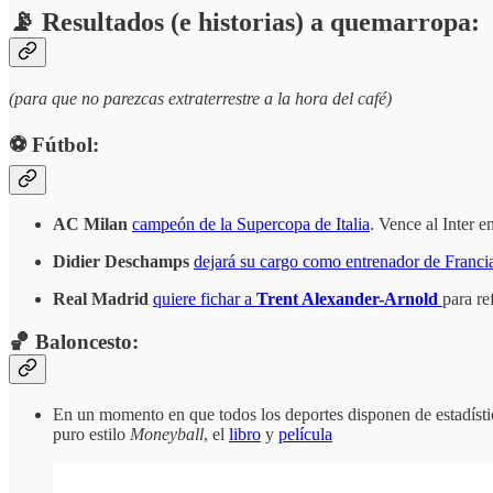
📡 Resultados (e historias) a quemarropa:
(para que no parezcas extraterrestre a la hora del café)
⚽️ Fútbol:
AC Milan
campeón de la Supercopa de Italia
. Vence al Inter 
Didier Deschamps
dejará su cargo como entrenador de Franci
Real Madrid
quiere fichar a
Trent Alexander-Arnold
para re
🏀 Baloncesto:
En un momento en que todos los deportes disponen de estadístic
puro estilo
Moneyball
, el
libro
y
película