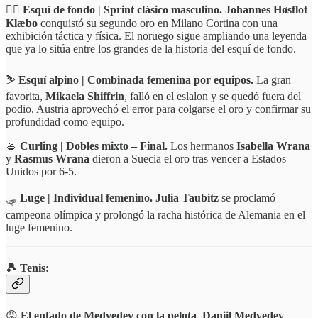
🏃‍♂️
Esquí de fondo | Sprint clásico masculino. Johannes Høsflot
Klæbo
conquistó su segundo oro en Milano Cortina con una
exhibición táctica y física. El noruego sigue ampliando una leyenda
que ya lo sitúa entre los grandes de la historia del esquí de fondo.
⛷️
Esquí alpino | Combinada femenina por equipos.
La gran
favorita,
Mikaela Shiffrin
, falló en el eslalon y se quedó fuera del
podio. Austria aprovechó el error para colgarse el oro y confirmar su
profundidad como equipo.
🥌
Curling | Dobles mixto – Final.
Los hermanos
Isabella Wrana
y
Rasmus Wrana
dieron a Suecia el oro tras vencer a Estados
Unidos por 6-5.
🛷
Luge | Individual femenino. Julia Taubitz
se proclamó
campeona olímpica y prolongó la racha histórica de Alemania en el
luge femenino.
🎾 Tenis:
😡
El enfado de Medvedev con la pelota
.
Daniil Medvedev