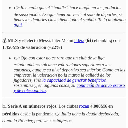
👉 Recuerda que el “bundle” hace magia en los productos
de suscripción. Así que tener un vertical solo de deportes, si
tienes los deportes clave, tiene todo el sentido.
Te lo analizaba
aquí
💰
MLS y el efecto Messi
. Inter Miami
lidera
(🔐) el ranking con
1.450M$ de valoración (+22%)
👉 Ojo con esto: no es raro que un club de la liga
estadounidense alcance valoraciones superiores a las
europeas, aunque su nivel deportivo sea inferior. Como en las
empresas, la valoración no la marca la calidad de los
jugadores, sino
la capacidad de generar beneficios
sostenibles y, en algunos casos, su
condición de activo escaso
y de coleccionista
.
📉
Serie A en números rojos
. Los clubes
rozan
4.000M€ en
pérdidas
desde la pandemia 👉
Italia tiene la deuda desbocada;
como la Premier, pero sin sus ingresos.