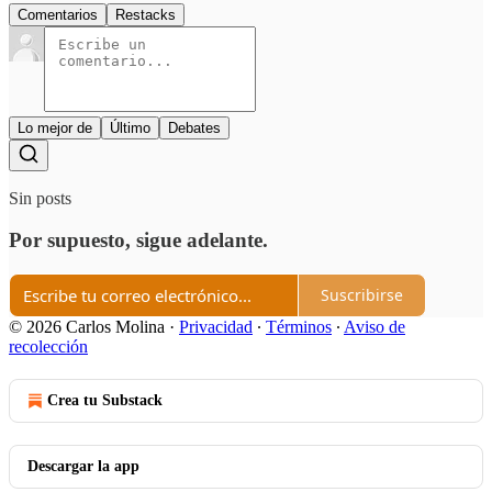
Comentarios
Restacks
Lo mejor de
Último
Debates
Sin posts
Por supuesto, sigue adelante.
Suscribirse
© 2026 Carlos Molina
·
Privacidad
∙
Términos
∙
Aviso de
recolección
Crea tu Substack
Descargar la app