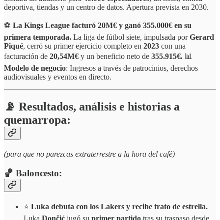
deportiva, tiendas y un centro de datos. Apertura prevista en 2030.
⚽
La Kings League facturó 20M€ y ganó 355.000€ en su
primera temporada.
La liga de fútbol siete, impulsada por
Gerard
Piqué
, cerró su primer ejercicio completo en
2023
con una
facturación de
20,54M€
y un beneficio neto de
355.915€.
📊
Modelo de negocio
: Ingresos a través de patrocinios, derechos
audiovisuales y eventos en directo.
📡 Resultados, análisis e historias a
quemarropa:
(para que no parezcas extraterrestre a la hora del café)
🏀 Baloncesto:
⭐
Luka debuta con los Lakers y recibe trato de estrella.
Luka
Dončić
jugó su
primer partido
tras su traspaso desde