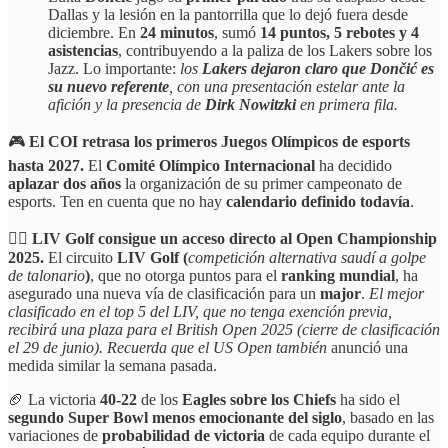
Dallas y la lesión en la pantorrilla que lo dejó fuera desde
diciembre. En
24 minutos
, sumó
14 puntos, 5 rebotes y 4
asistencias
, contribuyendo a la paliza de los Lakers sobre los
Jazz. Lo importante:
los
Lakers dejaron claro que Dončić es
su nuevo referente
, con una presentación estelar ante la
afición y la presencia de
Dirk Nowitzki
en primera fila.
🎮
El COI retrasa los primeros Juegos Olímpicos de esports
hasta 2027.
El
Comité Olímpico Internacional
ha decidido
aplazar dos años
la organización de su primer campeonato de
esports. Ten en cuenta que no hay
calendario definido todavía
.
🏌️‍♂️
LIV Golf consigue un acceso directo al Open Championship
2025.
El circuito
LIV Golf (
competición alternativa saudí a golpe
de talonario
)
, que no otorga puntos para el
ranking mundial
, ha
asegurado una nueva vía de clasificación para un
major
.
El mejor
clasificado en el top 5 del LIV, que no tenga exención previa,
recibirá una plaza para el British Open 2025 (cierre de clasificación
el 29 de junio). Recuerda que el US Open también
anunció una
medida similar la semana pasada.
🏈 La victoria
40-22
de los
Eagles sobre los Chiefs
ha sido el
segundo Super Bowl menos emocionante del siglo
, basado en las
variaciones de
probabilidad de victoria
de cada equipo durante el