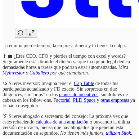
Tu equipo pierde tiempo, la empresa dinero y tú tienes la culpa.
👨‍💼 ¿Eres CEO, CFO y pierdes el tiempo con excel y words?
Seguramente estás tirando el dinero ya que tu equipo legal dedica
demasiadas horas a tareas que podrían estar automatizadas.
Mira
MyInvestor
o
Caballero
por qué cambiaron.
🦄 Si eres inversor: Imagina tener el
Cap Table
de todas tus
participadas actualizado y FD exacto. Sin sorpresas en due
diligences, sin "oops" en los
planes de incentivos
, sin dolores de
cabeza en los follow-ons. F
actorial
,
PLD Space
y
otras empresas
ya
lo han conseguido.
👔 Si eres abogado o secretario del consejo: La próxima vez que
estés rehaciendo
cálculos de una ampliación
o buscando la última
versión de un acta, piensa que hay abogados que generan esta
documentación en segundos.
No tienen más juniors,
utilizan Sttok.