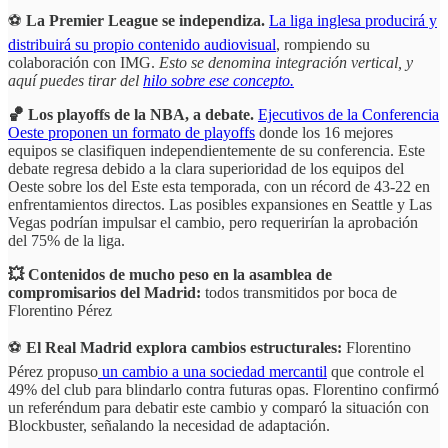
⚽
La Premier League se independiza.
La liga inglesa producirá y
distribuirá su propio contenido audiovisual
, rompiendo su
colaboración con IMG.
Esto se denomina integración vertical, y
aquí puedes tirar del
hilo sobre ese concepto.
🏀 Los playoffs de la NBA, a debate.
Ejecutivos de la Conferencia
Oeste proponen un formato de playoffs
donde los 16 mejores
equipos se clasifiquen independientemente de su conferencia. Este
debate regresa debido a la clara superioridad de los equipos del
Oeste sobre los del Este esta temporada, con un récord de 43-22 en
enfrentamientos directos. Las posibles expansiones en Seattle y Las
Vegas podrían impulsar el cambio, pero requerirían la aprobación
del 75% de la liga.
💥 Contenidos de mucho peso en la asamblea de
compromisarios del Madrid:
todos transmitidos por boca de
Florentino Pérez
⚽
El Real Madrid explora cambios estructurales:
Florentino
Pérez propuso
un cambio a una sociedad mercantil
que controle el
49% del club para blindarlo contra futuras opas. Florentino confirmó
un referéndum para debatir este cambio y comparó la situación con
Blockbuster, señalando la necesidad de adaptación.