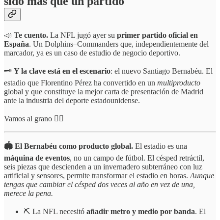
sido más que un partido
📣
Te cuento.
La NFL jugó ayer su
primer partido oficial en
España
. Un Dolphins–Commanders que, independientemente del
marcador, ya es un caso de estudio de negocio deportivo.
🗝️
Y la clave está en el
escenario
: el nuevo Santiago Bernabéu. El
estadio que Florentino Pérez ha convertido en un
multiproducto
global y que constituye la mejor carta de presentación de Madrid
ante la industria del deporte estadounidense.
Vamos al grano 👇🏻
🏟️ El Bernabéu como producto global.
El estadio es una
máquina de eventos
, no un campo de fútbol. El césped retráctil,
seis piezas que descienden a un invernadero subterráneo con luz
artificial y sensores, permite transformar el estadio en horas.
Aunque
tengas que cambiar el césped dos veces al año en vez de una,
merece la pena.
⛏️ La NFL necesitó
añadir metro y medio por banda
. El