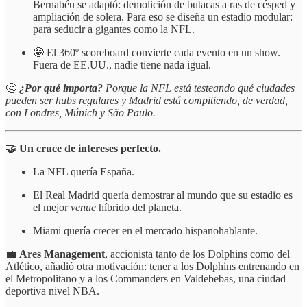
Bernabéu se adaptó: demolición de butacas a ras de césped y
ampliación de solera. Para eso se diseña un estadio modular:
para seducir a gigantes como la NFL.
🤩 El 360º scoreboard convierte cada evento en un show.
Fuera de EE.UU., nadie tiene nada igual.
🤔
¿Por qué importa?
Porque la NFL está testeando qué ciudades
pueden ser hubs regulares y Madrid está compitiendo, de verdad,
con Londres, Múnich y São Paulo.
🤝 Un cruce de intereses perfecto.
La NFL quería España.
El Real Madrid quería demostrar al mundo que su estadio es
el mejor
venue
híbrido del planeta.
Miami quería crecer en el mercado hispanohablante.
💼
Ares Management
, accionista tanto de los Dolphins como del
Atlético, añadió otra motivación: tener a los Dolphins entrenando en
el Metropolitano y a los Commanders en Valdebebas, una ciudad
deportiva nivel NBA.