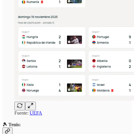
Fuente:
UEFA
🎾 Tenis: