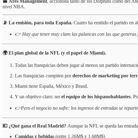
💼
Ares Management
, accionista tanto de los Dolphins como del At
nivel NBA.
📡 La emisión, para toda España.
Cuatro ha emitido el partido en a
👉 Hay que tener muy claro las palancas con las que generas 
🌍 El plan global de la NFL (y el papel de Miami).
Todas las franquicias deben jugar al menos un partido internaci
Las franquicias compiten por
derechos de marketing por terri
Miami tiene España, México y Brasil.
Y un objetivo claro: ser
el equipo de los hispanohablantes
. P
👉Pero el negocio no sufre: los ingresos de entradas se reparte
💶 ¿Qué gana el Real Madrid?
Aunque la NFL se queda las entradas
Comidas y bebidas
(entre 1,26M$ y 1,68M$)