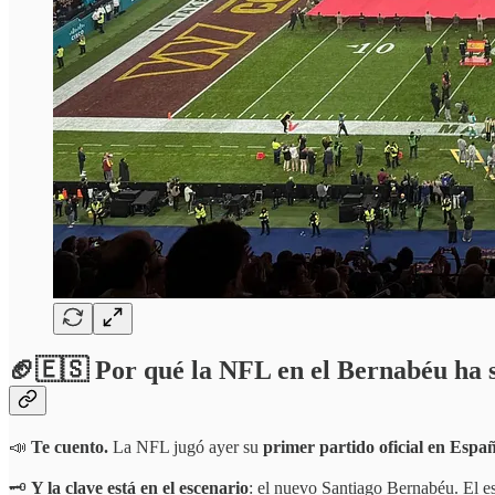
🏈🇪🇸
Por qué la NFL en el Bernabéu ha 
📣
Te cuento.
La NFL jugó ayer su
primer partido oficial en Espa
🗝️
Y la clave está en el
escenario
: el nuevo Santiago Bernabéu. El e