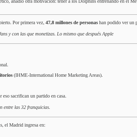
lético, añadió otra motivación: tener a los Dolphins entrenando en el 
bierto. Por primera vez,
47,8 millones de personas
han podido ver un pa
fans y con las que monetizas. Lo mismo que después Apple
onal.
torios
(IHME-International Home Marketing Areas).
or eso sacrifican un partido en casa.
n entre las 32 franquicias.
, el Madrid ingresa en: