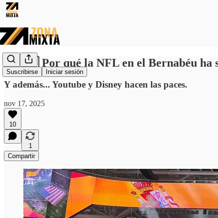
🏈🇪🇸 Por qué la NFL en el Bernabéu ha 
Suscribirse
Iniciar sesión
Y además... Youtube y Disney hacen las paces.
nov 17, 2025
10
1
Compartir