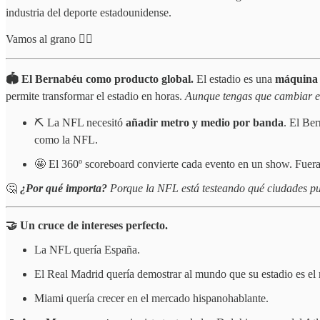
industria del deporte estadounidense.
Vamos al grano 👇🏻
🏟️ El Bernabéu como producto global.
El estadio es una
máquina 
permite transformar el estadio en horas.
Aunque tengas que cambiar el
⛏️ La NFL necesitó
añadir metro y medio por banda
. El Ber
como la NFL.
🤩 El 360º scoreboard convierte cada evento en un show. Fuera
🤔
¿Por qué importa?
Porque la NFL está testeando qué ciudades pu
🤝 Un cruce de intereses perfecto.
La NFL quería España.
El Real Madrid quería demostrar al mundo que su estadio es el
Miami quería crecer en el mercado hispanohablante.