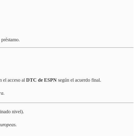
l préstamo.
n el acceso al
DTC de ESPN
según el acuerdo final.
ra.
inado nivel).
europeas.