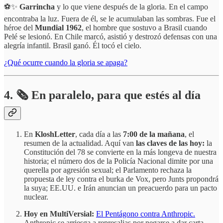
⚽✨
Garrincha
y lo que viene después de la gloria. En el campo
encontraba la luz. Fuera de él, se le acumulaban las sombras. Fue el
héroe del
Mundial 1962
, el hombre que sostuvo a Brasil cuando
Pelé se lesionó. En Chile marcó, asistió y destrozó defensas con una
alegría infantil. Brasil ganó. Él tocó el cielo.
¿Qué ocurre cuando la gloria se apaga?
4.
🗞️
En paralelo, para que estés al día
En
KloshLetter
, cada día a las
7:00 de la mañana
, el
resumen de la actualidad. Aquí van
las claves de las hoy:
la
Constitución del 78 se convierte en la más longeva de nuestra
historia; el número dos de la Policía Nacional dimite por una
querella por agresión sexual; el Parlamento rechaza la
propuesta de ley contra el burka de Vox, pero Junts propondrá
la suya; EE.UU. e Irán anuncian un preacuerdo para un pacto
nuclear.
Hoy en MultiVersial:
El Pentágono contra Anthropic.
Anthropic se arriesga a represalias por negarse a dar carta