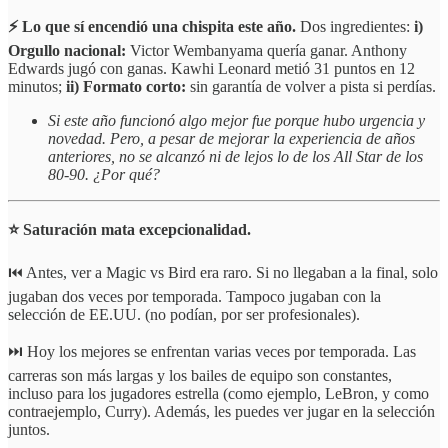
⚡ Lo que sí encendió una chispita este año.
Dos ingredientes:
i)
Orgullo nacional:
Victor Wembanyama quería ganar. Anthony
Edwards jugó con ganas. Kawhi Leonard metió 31 puntos en 12
minutos;
ii) Formato corto:
sin garantía de volver a pista si perdías.
Si este año funcionó algo mejor fue porque hubo urgencia y
novedad. Pero, a pesar de mejorar la experiencia de años
anteriores, no se alcanzó ni de lejos lo de los All Star de los
80-90. ¿Por qué?
⭐️ Saturación mata excepcionalidad.
⏮️ Antes, ver a Magic vs Bird era raro. Si no llegaban a la final, solo
jugaban dos veces por temporada. Tampoco jugaban con la
selección de EE.UU. (no podían, por ser profesionales).
⏭️ Hoy los mejores se enfrentan varias veces por temporada. Las
carreras son más largas y los bailes de equipo son constantes,
incluso para los jugadores estrella (como ejemplo, LeBron, y como
contraejemplo, Curry). Además, les puedes ver jugar en la selección
juntos.