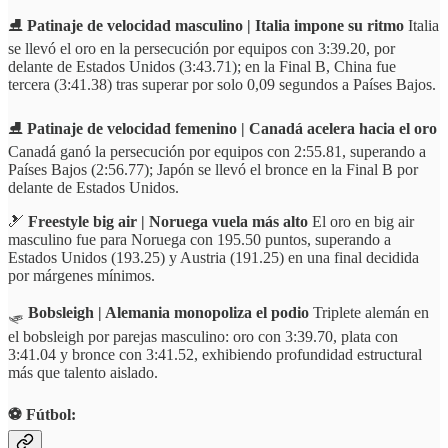
⛸️
Patinaje de velocidad masculino | Italia impone su ritmo
Italia
se llevó el oro en la persecución por equipos con 3:39.20, por
delante de Estados Unidos (3:43.71); en la Final B, China fue
tercera (3:41.38) tras superar por solo 0,09 segundos a Países Bajos.
⛸️
Patinaje de velocidad femenino | Canadá acelera hacia el oro
Canadá ganó la persecución por equipos con 2:55.81, superando a
Países Bajos (2:56.77); Japón se llevó el bronce en la Final B por
delante de Estados Unidos.
🎿
Freestyle big air | Noruega vuela más alto
El oro en big air
masculino fue para Noruega con 195.50 puntos, superando a
Estados Unidos (193.25) y Austria (191.25) en una final decidida
por márgenes mínimos.
🛷
Bobsleigh | Alemania monopoliza el podio
Triplete alemán en
el bobsleigh por parejas masculino: oro con 3:39.70, plata con
3:41.04 y bronce con 3:41.52, exhibiendo profundidad estructural
más que talento aislado.
⚽️ Fútbol: