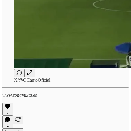
X/@OCantoOficial
www.zonamixta.es
7
1