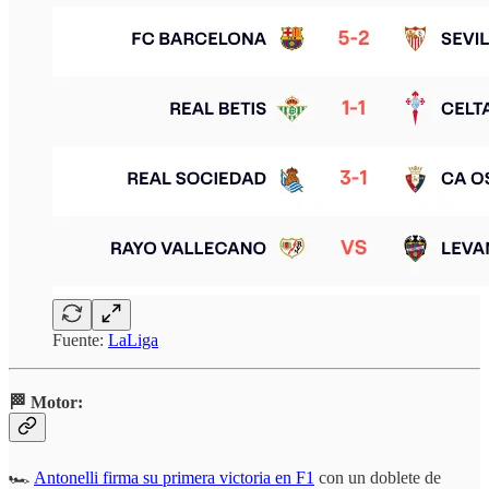
Fuente:
LaLiga
🏁 Motor:
🏎️
Antonelli firma su primera victoria en F1
con un doblete de