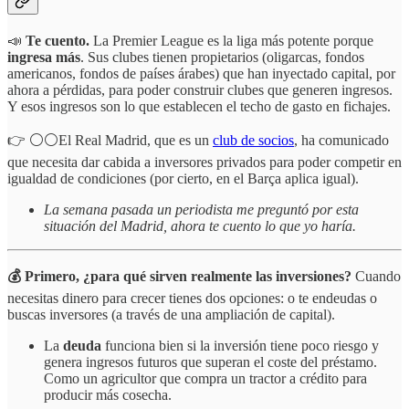
📣
Te cuento.
La Premier League es la liga más potente porque
ingresa más
. Sus clubes tienen propietarios (oligarcas, fondos
americanos, fondos de países árabes) que han inyectado capital, por
ahora a pérdidas, para poder construir clubes que generen ingresos.
Y esos ingresos son lo que establecen el techo de gasto en fichajes.
👉 ⚪️⚪️El Real Madrid, que es un
club de socios
, ha comunicado
que necesita dar cabida a inversores privados para poder competir en
igualdad de condiciones (por cierto, en el Barça aplica igual).
La semana pasada un periodista me preguntó por esta
situación del Madrid, ahora te cuento lo que yo haría.
💰 Primero, ¿para qué sirven realmente las inversiones?
Cuando
necesitas dinero para crecer tienes dos opciones: o te endeudas o
buscas inversores (a través de una ampliación de capital).
La
deuda
funciona bien si la inversión tiene poco riesgo y
genera ingresos futuros que superan el coste del préstamo.
Como un agricultor que compra un tractor a crédito para
producir más cosecha.