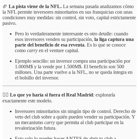
🏈
La pista viene de la NFL.
La semana pasada analizamos cómo
la NFL permite inversores minoritarios en sus franquicias con unas
condiciones muy medidas: sin control, sin voto, capital estrictamente
pasivo.
Pero lo verdaderamente interesante es otro detalle: cuando
esos inversores venden su participación,
la liga captura una
parte del beneficio de esa reventa
. Es lo que se conoce
como
carry
en el venture capital.
Ejemplo sencillo: un inversor compra una participación por
1.000M$ y la vende por 1.500M$. El beneficio son 500
millones. Una parte vuelve a la NFL, no se queda íntegra en
el bolsillo del inversor.
☝🏻
Lo que yo haría si fuera el Real Madrid
: exploraría
exactamente este modelo.
Inversores minoritarios sin ningún tipo de control. Derecho de
veto del club sobre a quién pueden vender su participación. Y
un mecanismo
carry
que permita al club participar en la
revalorización futura.
Esto solo lo puedes hacer ANTES de abrir tu club a