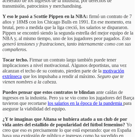
acelerado de los ingresos de la industria, por derechos de
transmisión, patrocinios y merchandising.
Y eso le pasó a Scottie Pippen en la NBA:
firmó un contrato de 7
años y 18M$ con los Chicago Bulls en 1991. En ese momento, era
brutal, pero a medida que la liga creció, los salarios se dispararon.
Pippen se encontró siendo la segunda estrella del mejor equipo de la
NBA y, al mismo tiempo, uno de los jugadores peor pagados.
Esto
generó tensiones y frustraciones, tanto internamente como con sus
compañeros.
Tocar techo.
Firmar un contrato largo también puede tener
implicaciones a nivel motivacional. Algunos deportistas, una vez
alcanzan el techo de su contrato, pierden parte de la
motivación
extrínseca
que los impulsaba a rendir al máximo.
Seguro que te
vienen nombres a la cabeza.
Puedes pensar que estos contratos te blindan
ante caídas de
ingresos en la industria. Pero ya se vio como los jugadores del Barça
tuvieron que recortarse
los salarios en la época de la pandemia
para
asegurar la viabilidad del equipo.
¿Y te imaginas que Aitana se hubiera atado a un club de por
vida antes del estallido de popularidad del fútbol femenino?
Yo
creo que eso es precisamente lo que está esperando: que en España
haya una explosión de público e ingresos como ha sucedido en