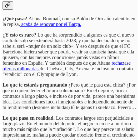
¿Qué pasa?
Aitana Bonmatí, con su Balón de Oro aún calentito en
la repisa,
acaba de renovar por el Barça.
¿Y esto es raro?
Lo que ha sorprendido a algunos es que el nuevo
contrato solo se extenderá hasta 2028, y que ha declarado que no
sabe si será «mujer de un solo club». Y eso después de que el FC
Barcelona hiciera saber que podría vestir su camiseta hasta que ella
quisiera, con las mejores condiciones jamás vistas en fútbol
femenino en España. Y también después de que Aitana
rechazase
ofertas millonarias
del Chelsea, City, Arsenal e incluso un contrato
“vitalicio” con el Olympique de Lyon.
Lo que te estarás preguntando
¿Pero qué le pasa esta chica?
¿Por
qué no quiere tener el futuro solucionado? En el deporte, firmar
contratos a largo plazo, e incluso de por vida, parece una buenísima
idea. Las condiciones lucen inmejorables e independientemente de
tu rendimiento (lesiones incluidas) tú te ganas tu sueldazo. Peeero…
Lo que pasa en realidad.
Los contratos largos son perjudiciales a
largo plazo. En el mundo del deporte, el negocio crece a un ritmo
mucho más rápido que la “inflación”. Lo que hoy parece un salario
impresionante, mañana puede quedar obsoleto frente al crecimiento