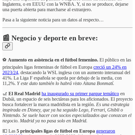
Inglaterra, o en EEUU con la WNBA. Y, si no se produce, dejarse
una puerta abierta para marcharse al extranjero.
Pasa a la siguiente noticia para un datos al respecto…
📰 Negocio y deporte en breve:
⚽
Aumento en asistencia en el fútbol femenino.
El público en las
principales ligas femeninas de fútbol en Europa
creció un 24% en
2023/24,
destacando la WSL inglesa con un aumento interanual del
41%. La Liga F española se queda por debajo de la media, con
11,2%.
Y este dato también lo habrá visto Aitana Bonmatí.
🎢
El Real Madrid
ha inaugurado su primer parque temático
en
Dubái, un espacio de seis hectáreas para los aficionados. El proyecto
busca fortalecer la marca madridista en la región.
Es una estrategia
inspirada en Disney, que ya ha seguido Lego, Ferrari, Ghibli o
Nintendo. Se suele hacer con socios especializados que conozcan el
negocio. Madrid ya no pasa solo en Madrid.
💶 Las
5 principales ligas de fútbol en Europa
generaron