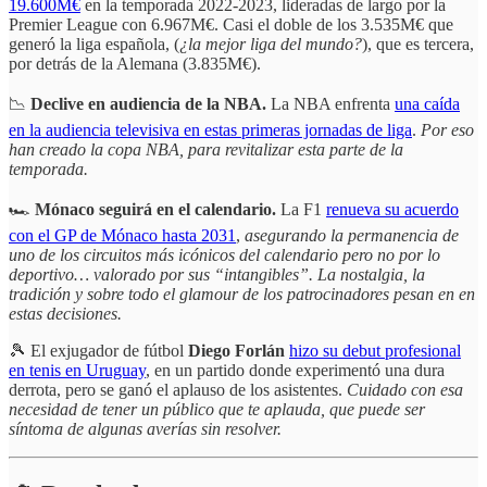
19.600M€
en la temporada 2022-2023, lideradas de largo por la
Premier League con 6.967M€. Casi el doble de los 3.535M€ que
generó la liga española, (
¿la mejor liga del mundo?
), que es tercera,
por detrás de la Alemana (3.835M€).
📉
Declive en audiencia de la NBA.
La NBA enfrenta
una caída
en la audiencia televisiva en estas primeras jornadas de liga
.
Por eso
han creado la copa NBA, para revitalizar esta parte de la
temporada.
🏎️
Mónaco seguirá en el calendario.
La F1
renueva su acuerdo
con el GP de Mónaco hasta 2031
,
asegurando la permanencia de
uno de los circuitos más icónicos del calendario pero no por lo
deportivo… valorado por sus “intangibles”. La nostalgia, la
tradición y sobre todo el glamour de los patrocinadores pesan en en
estas decisiones.
🎾 El exjugador de fútbol
Diego Forlán
hizo su debut profesional
en tenis en Uruguay
, en un partido donde experimentó una dura
derrota, pero se ganó el aplauso de los asistentes.
Cuidado con esa
necesidad de tener un público que te aplauda, que puede ser
síntoma de algunas averías sin resolver.