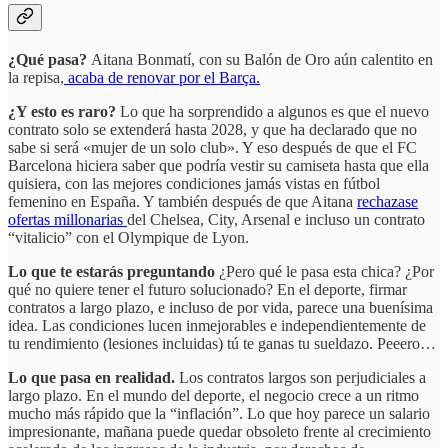
¿Qué pasa?
Aitana Bonmatí, con su Balón de Oro aún calentito en
la repisa,
acaba de renovar por el Barça.
¿Y esto es raro?
Lo que ha sorprendido a algunos es que el nuevo
contrato solo se extenderá hasta 2028, y que ha declarado que no
sabe si será «mujer de un solo club». Y eso después de que el FC
Barcelona hiciera saber que podría vestir su camiseta hasta que ella
quisiera, con las mejores condiciones jamás vistas en fútbol
femenino en España. Y también después de que Aitana
rechazase
ofertas millonarias
del Chelsea, City, Arsenal e incluso un contrato
“vitalicio” con el Olympique de Lyon.
Lo que te estarás preguntando
¿Pero qué le pasa esta chica?
¿Por
qué no quiere tener el futuro solucionado? En el deporte, firmar
contratos a largo plazo, e incluso de por vida, parece una buenísima
idea. Las condiciones lucen inmejorables e independientemente de
tu rendimiento (lesiones incluidas) tú te ganas tu sueldazo. Peeero…
Lo que pasa en realidad.
Los contratos largos son perjudiciales a
largo plazo. En el mundo del deporte, el negocio crece a un ritmo
mucho más rápido que la “inflación”. Lo que hoy parece un salario
impresionante, mañana puede quedar obsoleto frente al crecimiento