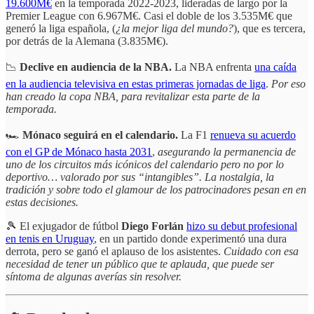
19.600M€
en la temporada 2022-2023, lideradas de largo por la
Premier League con 6.967M€. Casi el doble de los 3.535M€ que
generó la liga española, (
¿la mejor liga del mundo?
), que es tercera,
por detrás de la Alemana (3.835M€).
📉
Declive en audiencia de la NBA.
La NBA enfrenta
una caída
en la audiencia televisiva en estas primeras jornadas de liga
.
Por eso
han creado la copa NBA, para revitalizar esta parte de la
temporada.
🏎️
Mónaco seguirá en el calendario.
La F1
renueva su acuerdo
con el GP de Mónaco hasta 2031
,
asegurando la permanencia de
uno de los circuitos más icónicos del calendario pero no por lo
deportivo… valorado por sus “intangibles”. La nostalgia, la
tradición y sobre todo el glamour de los patrocinadores pesan en en
estas decisiones.
🎾 El exjugador de fútbol
Diego Forlán
hizo su debut profesional
en tenis en Uruguay
, en un partido donde experimentó una dura
derrota, pero se ganó el aplauso de los asistentes.
Cuidado con esa
necesidad de tener un público que te aplauda, que puede ser
síntoma de algunas averías sin resolver.