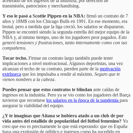
acelerado de los ingresos de la industria, por derechos de
transmisión, patrocinios y merchandising.
Y eso le pasó a Scottie Pippen en la NBA:
firmó un contrato de 7
años y 18M$ con los Chicago Bulls en 1991. En ese momento, era
brutal, pero a medida que la liga creció, los salarios se dispararon.
Pippen se encontró siendo la segunda estrella del mejor equipo de la
NBA y, al mismo tiempo, uno de los jugadores peor pagados.
Esto
generó tensiones y frustraciones, tanto internamente como con sus
compañeros.
Tocar techo.
Firmar un contrato largo también puede tener
implicaciones a nivel motivacional. Algunos deportistas, una vez
alcanzan el techo de su contrato, pierden parte de la
motivación
extrínseca
que los impulsaba a rendir al máximo.
Seguro que te
vienen nombres a la cabeza.
Puedes pensar que estos contratos te blindan
ante caídas de
ingresos en la industria. Pero ya se vio como los jugadores del Barça
tuvieron que recortarse
los salarios en la época de la pandemia
para
asegurar la viabilidad del equipo.
¿Y te imaginas que Aitana se hubiera atado a un club de por
vida antes del estallido de popularidad del fútbol femenino?
Yo
creo que eso es precisamente lo que está esperando: que en España
haya una explosión de público e ingresos como ha sucedido en