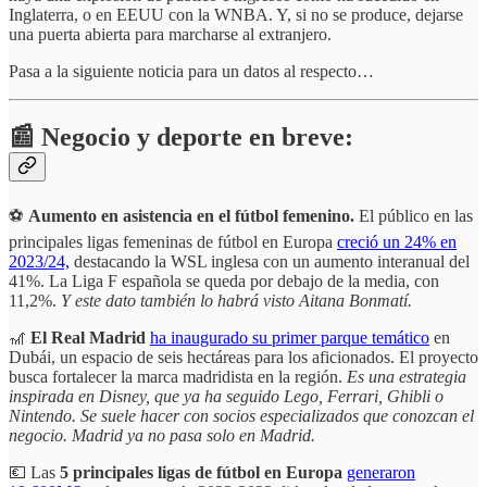
Inglaterra, o en EEUU con la WNBA. Y, si no se produce, dejarse
una puerta abierta para marcharse al extranjero.
Pasa a la siguiente noticia para un datos al respecto…
📰 Negocio y deporte en breve:
⚽
Aumento en asistencia en el fútbol femenino.
El público en las
principales ligas femeninas de fútbol en Europa
creció un 24% en
2023/24,
destacando la WSL inglesa con un aumento interanual del
41%. La Liga F española se queda por debajo de la media, con
11,2%.
Y este dato también lo habrá visto Aitana Bonmatí.
🎢
El Real Madrid
ha inaugurado su primer parque temático
en
Dubái, un espacio de seis hectáreas para los aficionados. El proyecto
busca fortalecer la marca madridista en la región.
Es una estrategia
inspirada en Disney, que ya ha seguido Lego, Ferrari, Ghibli o
Nintendo. Se suele hacer con socios especializados que conozcan el
negocio. Madrid ya no pasa solo en Madrid.
💶 Las
5 principales ligas de fútbol en Europa
generaron