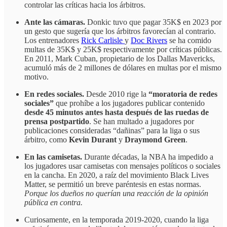
controlar las críticas hacia los árbitros.
Ante las cámaras.
Donkic tuvo que pagar 35K$ en 2023 por
un gesto que sugería que los árbitros favorecían al contrario.
Los entrenadores
Rick Carlisle
y
Doc Rivers
se ha comido
multas de 35K$ y 25K$ respectivamente por críticas públicas.
En 2011, Mark Cuban, propietario de los Dallas Mavericks,
acumuló más de 2 millones de dólares en multas por el mismo
motivo.
En redes sociales.
Desde 2010 rige la
“moratoria de redes
sociales”
que prohíbe a los jugadores publicar contenido
desde 45 minutos antes hasta después de las ruedas de
prensa postpartido
. Se han multado a jugadores por
publicaciones consideradas “dañinas” para la liga o sus
árbitro, como
Kevin Durant
y
Draymond Green
.
En las camisetas.
Durante décadas, la NBA ha impedido a
los jugadores usar camisetas con mensajes políticos o sociales
en la cancha. En 2020, a raíz del movimiento Black Lives
Matter, se permitió un breve paréntesis en estas normas.
Porque los dueños no querían una reacción de la opinión
pública en contra.
Curiosamente, en la temporada 2019-2020, cuando la liga