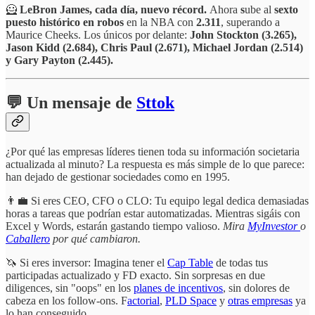
🦸
LeBron James, cada día, nuevo récord.
Ahora
s
ube al
sexto
puesto histórico en robos
en la NBA con
2.311
, superando a
Maurice Cheeks. Los únicos por delante:
John Stockton (3.265),
Jason Kidd (2.684), Chris Paul (2.671), Michael Jordan (2.514)
y Gary Payton (2.445).
💬 Un mensaje de
Sttok
¿Por qué las empresas líderes tienen toda su información societaria
actualizada al minuto? La respuesta es más simple de lo que parece:
han dejado de gestionar sociedades como en 1995.
👨‍💼 Si eres CEO, CFO o CLO: Tu equipo legal dedica demasiadas
horas a tareas que podrían estar automatizadas. Mientras sigáis con
Excel y Words, estarán gastando tiempo valioso.
Mira
MyInvestor
o
Caballero
por qué cambiaron.
🦄 Si eres inversor: Imagina tener el
Cap Table
de todas tus
participadas actualizado y FD exacto. Sin sorpresas en due
diligences, sin "oops" en los
planes de incentivos
, sin dolores de
cabeza en los follow-ons. F
actorial
,
PLD Space
y
otras empresas
ya
lo han conseguido.