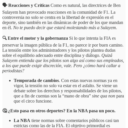
🗣️ Reacciones y Críticas
Como es natural, las directrices de Ben
Sulayem han provocado reacciones en la comunidad de F1. La
controversia no solo se centra en la libertad de expresión en el
deporte, sino también en las dinámicas de poder de los que mandan
en él.
No te puedo decir que estará molestando más a Sulayem.
🔍 Entre el motor y la gobernanza
Si lo que intenta la FIA es
preservar la imagen pública de la F1, no parece ir por buen camino.
La tensión entre los administradores y los pilotos plantea dudas
sobre el equilibrio adecuado entre disciplina y diálogo.
Quizá
Sulayem entienda que los pilotos son algo así como sus empleados,
a los que puede exigir discreción, vale. Pero ¿cómo hará callar a
periodistas?
Temporada de cambios
. Con estas nuevas normas ya en
vigor, la tensión no solo va estar en el asfalto. Se viene un
debate sobre los derechos y responsabilidades de los pilotos,
que a fin de cuentas son la “mano de obra”
sine qua non
para
que el circo funcione.
🤔 ¿Esto pasa en otros deportes? En la NBA pasa un poco.
La NBA
tiene normas sobre comentarios públicos casi tan
estrictas como las de la FIA. El objetivo primordial es