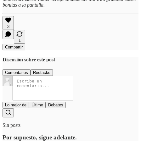
bonitas a la pantalla.
3
1
Compartir
Discusión sobre este post
Comentarios
Restacks
Lo mejor de
Último
Debates
Sin posts
Por supuesto, sigue adelante.