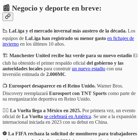
📰 Negocio y deporte en breve:
📉 LaLiga y el mercado invernal más austero de la década.
Los
equipos de
LaLiga han registrado su menor gasto
en fichajes de
invierno
en los últimos 10 años.
🏗️
Manchester United recibe luz verde para su nuevo estadio
El
club ha obtenido el primer respaldo oficial
del gobierno y las
autoridades locales
para construir
un nuevo estadio
con una
inversión estimada de
2.000M€
.
📺
Eurosport desaparece en el Reino Unido.
Warner Bros.
Discovery reemplazará
Eurosport con TNT Sports
como parte de
su reorganización deportiva en Reino Unido.
🚴‍♂️
La Vuelta llega a México en 2025.
Por primera vez, un evento
oficial de
La Vuelta
se celebrará en América
. Se une a la expansión
internacional iniciada en 2023 con su debut en China.
⚽️ La FIFA rechaza la solicitud de monitoreo para trabajadores