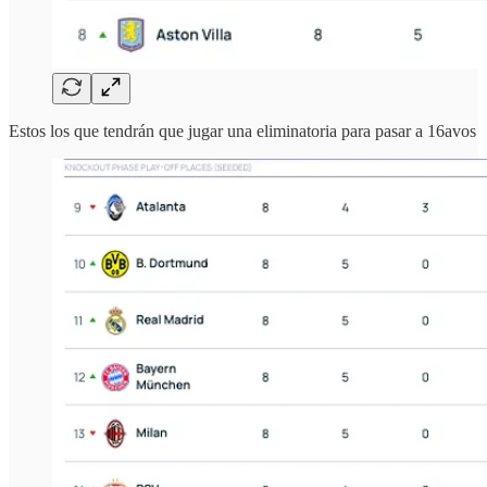
Estos los que tendrán que jugar una eliminatoria para pasar a 16avos