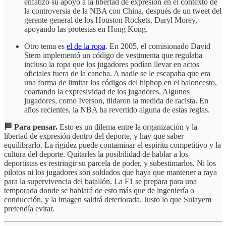
enfatizó su apoyo a la libertad de expresión en el contexto de
la controversia de la NBA con China, después de un tweet del
gerente general de los Houston Rockets, Daryl Morey,
apoyando las protestas en Hong Kong.
Otro tema es
el de la ropa
. En 2005, el comisionado David
Stern implementó un código de vestimenta que regulaba
incluso la ropa que los jugadores podían llevar en actos
oficiales fuera de la cancha. A nadie se le escapaba que era
una forma de limitar los códigos del hiphop en el baloncesto,
coartando la expresividad de los jugadores. Algunos
jugadores, como Iverson, tildaron la medida de racista. En
años recientes, la NBA ha revertido alguna de estas reglas.
🏁 Para pensar.
Esto es un dilema entre la organización y la
libertad de expresión dentro del deporte, y hay que saber
equilibrarlo. La rigidez puede contaminar el espíritu competitivo y la
cultura del deporte. Quitarles la posibilidad de hablar a los
deportistas es restringir su parcela de poder, y subestimarlos. Ni los
pilotos ni los jugadores son soldados que haya que mantener a raya
para la supervivencia del batallón. La F1 se prepara para una
temporada donde se hablará de esto más que de ingeniería o
conducción, y la imagen saldrá deteriorada. Justo lo que Sulayem
pretendía evitar.