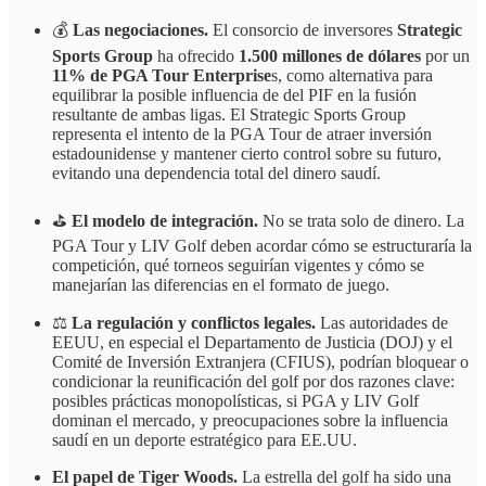
💰
Las negociaciones.
El consorcio de inversores
Strategic
Sports Group
ha ofrecido
1.500 millones de dólares
por un
11% de PGA Tour Enterprise
s, como alternativa para
equilibrar la posible influencia de del PIF en la fusión
resultante de ambas ligas. El Strategic Sports Group
representa el intento de la PGA Tour de atraer inversión
estadounidense y mantener cierto control sobre su futuro,
evitando una dependencia total del dinero saudí.
⛳
El
modelo de integración.
No se trata solo de dinero. La
PGA Tour y LIV Golf deben acordar cómo se estructuraría la
competición, qué torneos seguirían vigentes y cómo se
manejarían las diferencias en el formato de juego.
⚖️
La regulación y conflictos legales.
Las autoridades de
EEUU, en especial el Departamento de Justicia (DOJ) y el
Comité de Inversión Extranjera (CFIUS), podrían bloquear o
condicionar la reunificación del golf por dos razones clave:
posibles prácticas monopolísticas, si PGA y LIV Golf
dominan el mercado, y preocupaciones sobre la influencia
saudí en un deporte estratégico para EE.UU.
El papel de Tiger Woods.
La estrella del golf ha sido una