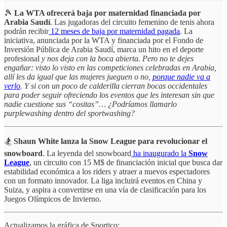
🎾
La WTA ofrecerá baja por maternidad financiada por
Arabia Saudí
. Las jugadoras del circuito femenino de tenis ahora
podrán recibir
12 meses de baja por maternidad pagada
. La
iniciativa, anunciada por la WTA y financiada por el Fondo de
Inversión Pública de Arabia Saudí, marca un hito en el deporte
profesional
y nos deja con la boca abierta. Pero no te dejes
engañar: visto lo visto en las competiciones celebradas en Arabia,
allí les da igual que las mujeres jueguen o no,
porque nadie va a
verlo
. Y si con un poco de calderilla cierran bocas occidentales
para poder seguir ofreciendo los eventos que les interesan sin que
nadie cuestione sus “cositas”… ¿Podríamos llamarlo
purplewashing dentro del sportwashing?
🏂
Shaun White lanza la Snow League para revolucionar el
snowboard
. La leyenda del snowboard
ha inaugurado la
Snow
League
, un circuito con 15 M$ de financiación inicial que busca dar
estabilidad económica a los riders y atraer a nuevos espectadores
con un formato innovador. La liga incluirá eventos en China y
Suiza, y aspira a convertirse en una vía de clasificación para los
Juegos Olímpicos de Invierno.
Actualizamos la gráfica de Sportico: