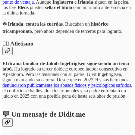
punto de ventaja
. Aunque
Inglaterra e Irlanda
siguen en la pelea,
los
Les Bleus
pueden
sellar el título
con un triunfo ante Escocia en
la última jornada.
☘️
Irlanda, contra las cuerdas
. Buscaban un
histórico
tricampeonato
, pero ahora dependen de terceros para lograrlo.
🏃‍♂️ Atletismo
El drama familiar de Jakob Ingebrigtsen sigue siendo un tema
tabú.
Ha logrado su tercer doblete europeo indoor consecutivo en
Apeldoorn. Pero las tensiones con su padre, Gjert Ingebrigtsen,
siguen marcando su carrera. Desde que en 2023 él y sus hermanos
denunciaron públicamente los abusos físicos y psicológicos sufridos
,
el conflicto se ha llevado a los tribunales y su padre enfrentará un
juicio en 2025 con una posible pena de hasta seis años de prisión.
💬 Un mensaje de Didit.me