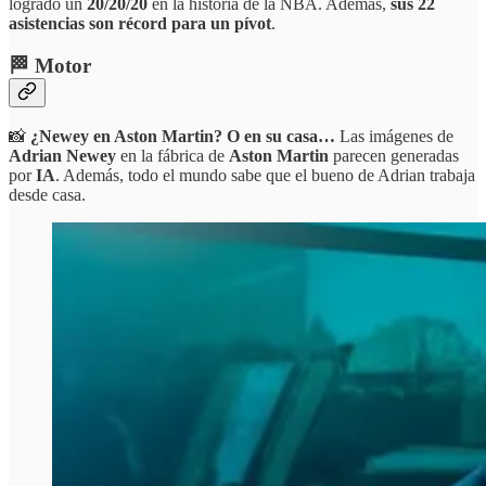
logrado un
20/20/20
en la historia de la NBA. Además,
sus 22
asistencias son récord para un pívot
.
🏁 Motor
📸
¿Newey en Aston Martin? O en su casa…
Las imágenes de
Adrian Newey
en la fábrica de
Aston Martin
parecen generadas
por
IA
. Además, todo el mundo sabe que el bueno de Adrian trabaja
desde casa.