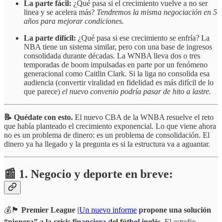
La parte fácil:
¿Qué pasa si el crecimiento vuelve a no ser
linea y se acelera más?
Tendremos la misma negociación en 5
años para mejorar condiciones.
La parte difícil:
¿Qué pasa si ese crecimiento se enfría? La
NBA tiene un sistema similar, pero con una base de ingresos
consolidada durante décadas. La WNBA lleva dos o tres
temporadas de boom impulsadas en parte por un fenómeno
generacional como Caitlin Clark. Si la liga no consolida esa
audiencia (convertir viralidad en fidelidad es más difícil de lo
que parece)
el nuevo convenio podría pasar de hito a lastre.
📝 Quédate con esto.
El nuevo CBA de la WNBA resuelve el reto
que había planteado el crecimiento exponencial. Lo que viene ahora
no es un problema de dinero: es un problema de consolidación. El
dinero ya ha llegado y la pregunta es si la estructura va a aguantar.
📰 1. Negocio y deporte en breve:
💰🏴󠁧󠁢󠁥󠁮󠁧󠁿
Premier League |
Un nuevo informe
propone una solución
“pionera” a la crisis financiera del fútbol inglés.
El estudio