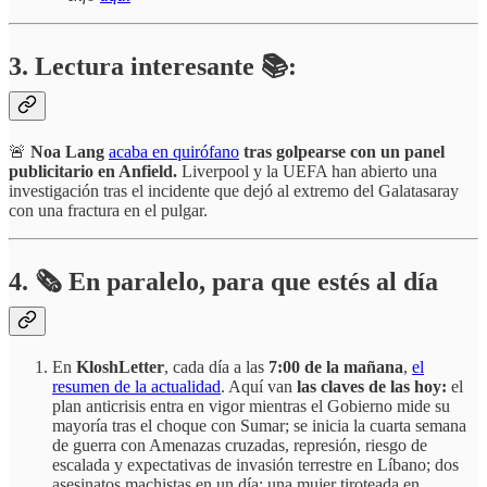
3. Lectura interesante 📚:
🚨
Noa Lang
acaba en quirófano
tras golpearse con un panel
publicitario en Anfield.
Liverpool y la UEFA han abierto una
investigación tras el incidente que dejó al extremo del Galatasaray
con una fractura en el pulgar.
4.
🗞️
En paralelo, para que estés al día
En
KloshLetter
, cada día a las
7:00 de la mañana
,
el
resumen de la actualidad
. Aquí van
las claves de las hoy:
el
plan anticrisis entra en vigor mientras el Gobierno mide su
mayoría tras el choque con Sumar; se inicia la cuarta semana
de guerra con Amenazas cruzadas, represión, riesgo de
escalada y expectativas de invasión terrestre en Líbano; dos
asesinatos machistas en un día: una mujer tiroteada en