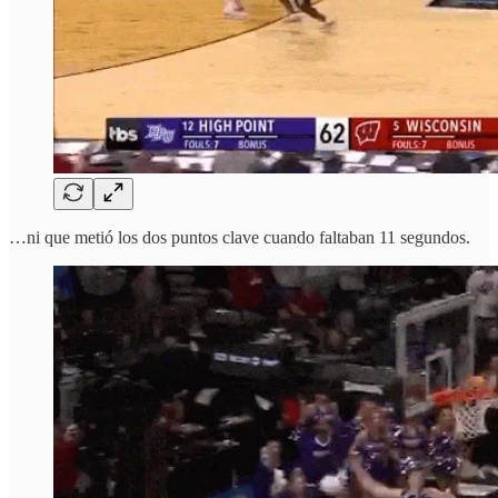
…ni que metió los dos puntos clave cuando faltaban 11 segundos.