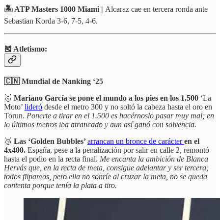
🏝️ ATP Masters 1000 Miami |
Alcaraz cae en tercera ronda ante
Sebastian Korda 3-6, 7-5, 4-6.
🎽 Atletismo:
🇨🇳 Mundial de Nanking ‘25
🥇
Mariano García se pone el mundo a los pies en los 1.500
‘La
Moto’
lideró
desde el metro 300 y no soltó la cabeza hasta el oro en
Torun.
Ponerte a tirar en el 1.500 es hacérnoslo pasar muy mal; en
lo últimos metros iba atrancado y aun así ganó con solvencia.
🥉
Las ‘Golden Bubbles’
arrancan un bronce de carácter
en el
4x400.
España, pese a la penalización por salir en calle 2, remontó
hasta el podio en la recta final.
Me encanta la ambición de Blanca
Hervás que, en la recta de meta, consigue adelantar y ser tercera;
todos flipamos, pero ella no sonríe al cruzar la meta, no se queda
contenta porque tenía la plata a tiro.