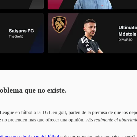
oblema que no existe.
eague en fútbol o la TGL en golf, parten de la premisa de que los dep
ue no pretenden más que ofrecer una opinión.
¿Es realmente el aburrimi
 Simpson se burlaban del fútbol
y de sus emocionantes empates a cero? Es