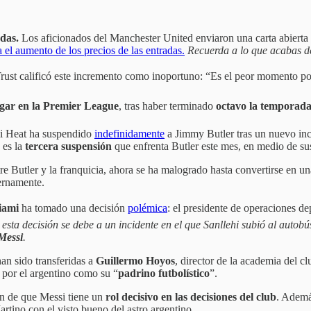
adas.
Los aficionados del Manchester United enviaron una carta abierta
 el aumento de los precios de las entradas.
Recuerda a lo que acabas de 
rust calificó este incremento como inoportuno: “Es el peor momento po
ugar en la Premier League
, tras haber terminado
octavo la temporad
 Heat ha suspendido
indefinidamente
a Jimmy Butler tras un nuevo inc
 es la
tercera suspensión
que enfrenta Butler este mes, en medio de su
re Butler y la franquicia, ahora se ha malogrado hasta convertirse en un
ternamente.
iami
ha tomado una decisión
polémica
: el presidente de operaciones de
 esta decisión se debe a un incidente en el que Sanllehi subió al autob
Messi
.
an sido transferidas a
Guillermo Hoyos
, director de la academia del 
 por el argentino como su “
padrino futbolístico
”.
ón de que Messi tiene un
rol decisivo en las decisiones del club
. Ademá
Martino con el visto bueno del astro argentino.