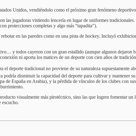
a Estados Unidos, vendiéndolo como el próximo gran fenómeno deportiv
n las jugadoras vistiendo lencería en lugar de uniformes tradicionale
on protecciones completas y algo más “tapadita”).
ía rebotar en las paredes como en una pista de hockey. Incluyó exhib
ortivo… y todos cayeron con un gran estallido (aunque algunos dejaron
conexión ni aporta los matices de un deporte con cien años de tradición
 el deporte tradicional no proviene de su naturaleza supuestamente abur
ica podría disminuir la capacidad del deporte para cultivar y mantener 
a de España en Arabia), y la pérdida de vínculos de los clubes con sus c
aburrimiento.
 producto visualmente más pirotécnico, sino las que logren fomentar un
e escucho.