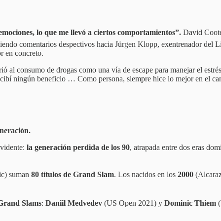
emociones, lo que me llevó a ciertos comportamientos”.
David Coote
aciendo comentarios despectivos hacia Jürgen Klopp, exentrenador del 
or en concreto.
rió al consumo de drogas como una vía de escape para manejar el estrés 
ecibí ningún beneficio … Como persona, siempre hice lo mejor en el c
neración.
evidente:
la generación perdida de los 90
, atrapada entre dos eras dom
vic) suman
80 títulos de Grand Slam
. Los nacidos en los
2000
(Alcaraz
Grand Slams
:
Daniil Medvedev
(US Open 2021) y
Dominic Thiem
(