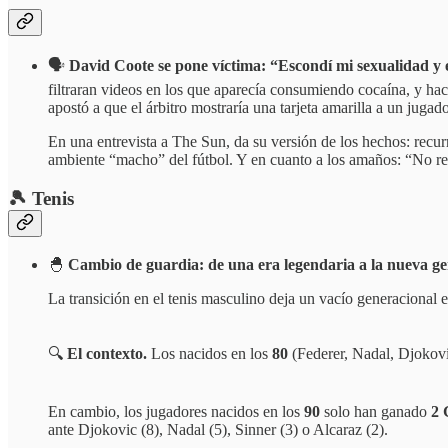
🗣️
David Coote se pone víctima: “Escondí mi sexualidad y 
filtraran videos en los que aparecía consumiendo cocaína, y h
apostó a que el árbitro mostraría una tarjeta amarilla a un jugad
En una entrevista a The Sun, da su versión de los hechos: recur
ambiente “macho” del fútbol. Y en cuanto a los amaños: “No r
🎾 Tenis
🐣
Cambio de guardia: de una era legendaria a la nueva ge
La transición en el tenis masculino deja un vacío generacional 
🔍
El contexto.
Los nacidos en los
80
(Federer, Nadal, Djoko
En cambio, los jugadores nacidos en los
90
solo han ganado
2 
ante Djokovic (8), Nadal (5), Sinner (3) o Alcaraz (2).