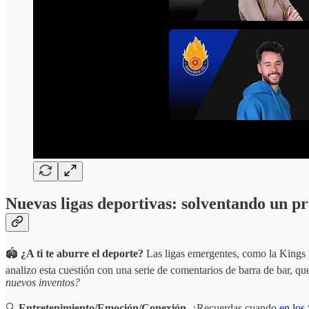
Nuevas ligas deportivas: solventando un pr
🏟️
¿A ti te aburre el deporte?
Las ligas emergentes, como la Kings L
analizo esta cuestión con una serie de comentarios de barra de bar, q
nuevos inventos?
🔍
Entretenimiento/Emoción/Conexión
. ¿Recuerdas cuando
en los