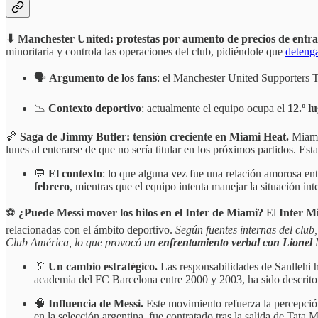
⬇ Manchester United: protestas por aumento de precios de entr
minoritaria y controla las operaciones del club, pidiéndole que
detenga
🗣️
Argumento de los fans
: el Manchester United Supporters T
📉
Contexto deportivo
: actualmente el equipo ocupa el
12.º l
🏀
Saga de Jimmy Butler: tensión creciente en Miami Heat.
Miami
lunes al enterarse de que no sería titular en los próximos partidos. Esta
💬
El contexto
: lo que alguna vez fue una relación amorosa ent
febrero
, mientras que el equipo intenta manejar la situación in
⚽️
¿Puede Messi mover los hilos en el Inter de Miami?
El
Inter M
relacionadas con el ámbito deportivo.
Según fuentes internas del club,
Club América, lo que provocó un
enfrentamiento verbal con Lionel 
👔
Un cambio estratégico.
Las responsabilidades de Sanllehi h
academia del FC Barcelona entre 2000 y 2003, ha sido descrito
🧠
Influencia de Messi.
Este movimiento refuerza la percepci
en la selección argentina, fue contratado tras la salida de Tata 