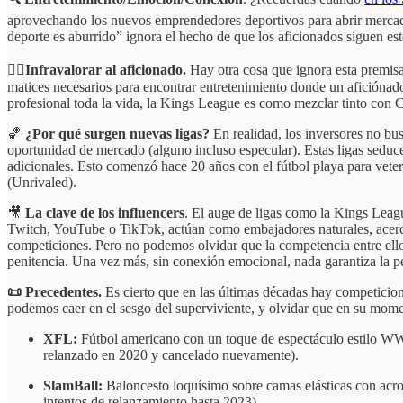
aprovechando los nuevos emprendedores deportivos para abrir mercados
deporte es aburrido” ignora el hecho de que los aficionados siguen es
🤦‍♂️
Infravalorar al aficionado.
Hay otra cosa que ignora esta premisa
matices necesarios para encontrar entretenimiento donde un aficiónado 
profesional toda la vida, la Kings League es como mezclar tinto con C
🏀
¿Por qué surgen nuevas ligas?
En realidad, los inversores no bus
oportunidad de mercado (alguno incluso especular). Estas ligas seduce
adicionales. Esto comenzó hace 20 años con el fútbol playa para vete
(Unrivaled).
🎥
La clave de los influencers
. El auge de ligas como la Kings Leagu
Twitch, YouTube o TikTok, actúan como embajadores naturales, acercan
competiciones. Pero no podemos olvidar que la competencia entre ellos
penitencia. Una vez más, sin conexión emocional, nada garantiza la p
📜 Precedentes.
Es cierto que en las últimas décadas hay competicio
podemos caer en el sesgo del superviviente, y olvidar que en su mom
XFL:
Fútbol americano con un toque de espectáculo estilo WWE
relanzado en 2020 y cancelado nuevamente).
SlamBall:
Baloncesto loquísimo sobre camas elásticas con acrob
intentos de relanzamiento hasta 2023).