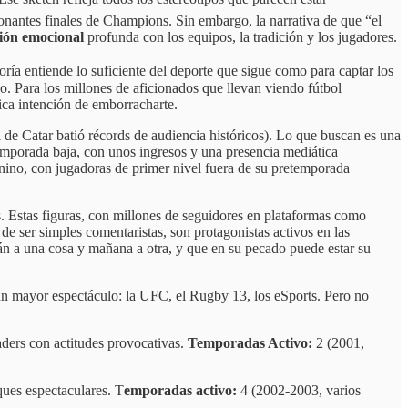
onantes finales de Champions. Sin embargo, la narrativa de que “el
ión emocional
profunda con los equipos, la tradición y los jugadores.
ría entiende lo suficiente del deporte que sigue como para captar los
o. Para los millones de aficionados que llevan viendo fútbol
ica intención de emborracharte.
l de Catar batió récords de audiencia históricos). Lo que buscan es una
temporada baja, con unos ingresos y una presencia mediática
nino, con jugadoras de primer nivel fuera de su pretemporada
. Estas figuras, con millones de seguidores en plataformas como
e ser simples comentaristas, son protagonistas activos en las
tán a una cosa y mañana a otra, y que en su pecado puede estar su
un mayor espectáculo: la UFC, el Rugby 13, los eSports. Pero no
ders con actitudes provocativas.
Temporadas Activo:
2 (2001,
ques espectaculares. T
emporadas activo:
4 (2002-2003, varios