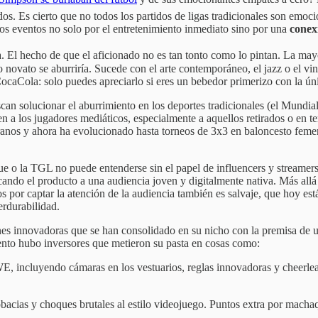
. Es cierto que no todos los partidos de ligas tradicionales son emoci
tos eventos no solo por el entretenimiento inmediato sino por una
conex
. El hecho de que el aficionado no es tan tonto como lo pintan. La mayo
novato se aburriría. Sucede con el arte contemporáneo, el jazz o el vin
ocaCola: solo puedes apreciarlo si eres un bebedor primerizo con la ún
can solucionar el aburrimiento en los deportes tradicionales (el Mundia
n a los jugadores mediáticos, especialmente a aquellos retirados o en 
ranos y ahora ha evolucionado hasta torneos de 3x3 en baloncesto feme
e o la TGL no puede entenderse sin el papel de influencers y streamers
do el producto a una audiencia joven y digitalmente nativa. Más allá d
 por captar la atención de la audiencia también es salvaje, que hoy es
erdurabilidad.
nes innovadoras que se han consolidado en su nicho con la premisa de 
ento hubo inversores que metieron su pasta en cosas como:
, incluyendo cámaras en los vestuarios, reglas innovadoras y cheerlea
acias y choques brutales al estilo videojuego. Puntos extra por macha