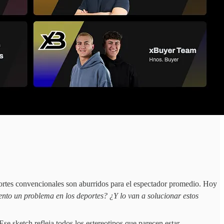
ortes convencionales son aburridos para el espectador promedio. Hoy
ento un problema en los deportes? ¿Y lo van a solucionar estos
e sketch refleja todos los estereotipos que parecen estar