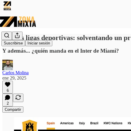
Nuevas ligas deportivas: solventando un pr
Suscribirse
Iniciar sesión
Y además... ¿quién manda en el Inter de Miami?
Carlos Molina
ene 29, 2025
6
2
Compartir