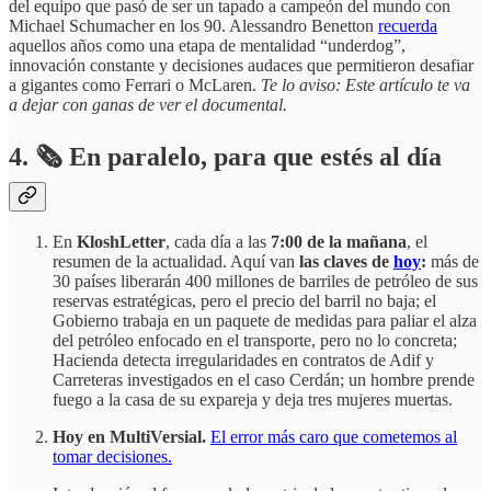
del equipo que pasó de ser un tapado a campeón del mundo con
Michael Schumacher en los 90. Alessandro Benetton
recuerda
aquellos años como una etapa de mentalidad “underdog”,
innovación constante y decisiones audaces que permitieron desafiar
a gigantes como Ferrari o McLaren.
Te lo aviso:
Este artículo te va
a dejar con ganas de ver el documental.
4.
🗞️
En paralelo, para que estés al día
En
KloshLetter
, cada día a las
7:00 de la mañana
, el
resumen de la actualidad. Aquí van
las claves de
hoy
:
más de
30 países liberarán 400 millones de barriles de petróleo de sus
reservas estratégicas, pero el precio del barril no baja; el
Gobierno trabaja en un paquete de medidas para paliar el alza
del petróleo enfocado en el transporte, pero no lo concreta;
Hacienda detecta irregularidades en contratos de Adif y
Carreteras investigados en el caso Cerdán; un hombre prende
fuego a la casa de su expareja y deja tres mujeres muertas.
Hoy en MultiVersial.
El error más caro que cometemos al
tomar decisiones.