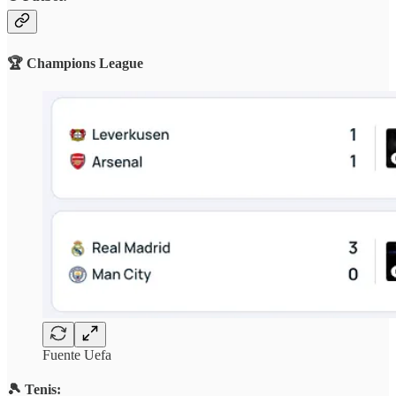
🏆 Champions League
Fuente Uefa
🎾 Tenis: