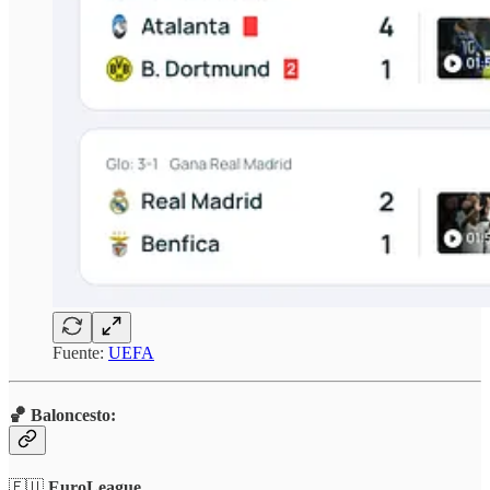
Fuente:
UEFA
🏀 Baloncesto:
🇪🇺
EuroLeague