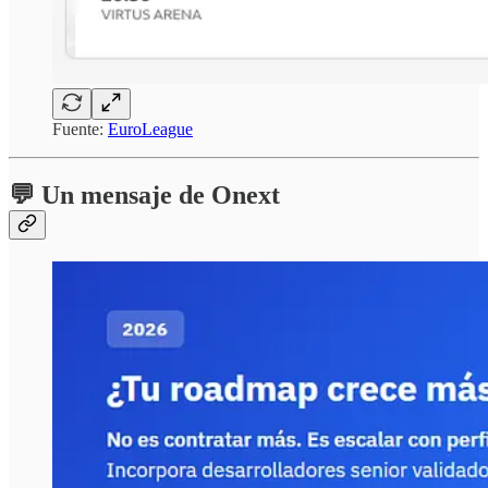
Fuente:
EuroLeague
💬 Un mensaje de Onext