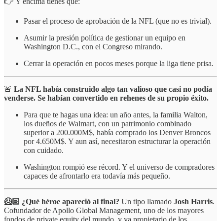
👉 Y encima tienes que:
Pasar el proceso de aprobación de la NFL (que no es trivial).
Asumir la presión política de gestionar un equipo en
Washington D.C., con el Congreso mirando.
Cerrar la operación en pocos meses porque la liga tiene prisa.
🚨
La NFL había construido algo tan valioso que casi no podía
venderse. Se habían convertido en rehenes de su propio éxito.
Para que te hagas una idea: un año antes, la familia Walton,
los dueños de Walmart, con un patrimonio combinado
superior a 200.000M$, había comprado los Denver Broncos
por 4.650M$. Y aun así, necesitaron estructurar la operación
con cuidado.
Washington rompió ese récord. Y el universo de compradores
capaces de afrontarlo era todavía más pequeño.
🦸🏻 ¿Qué héroe apareció al final?
Un tipo llamado
Josh Harris
.
Cofundador de Apollo Global Management, uno de los mayores
fondos de private equity del mundo, y ya propietario de los