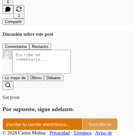
6
1
Compartir
Discusión sobre este post
Comentarios
Restacks
Lo mejor de
Último
Debates
Sin posts
Por supuesto, sigue adelante.
Suscribirse
© 2026 Carlos Molina
·
Privacidad
∙
Términos
∙
Aviso de