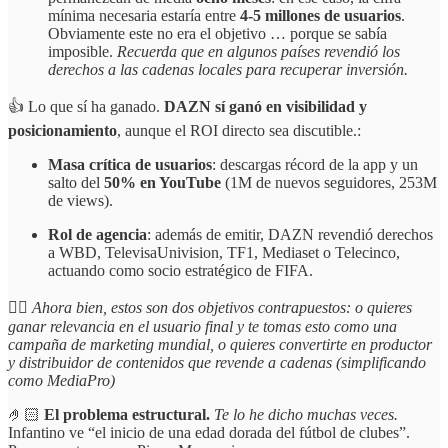
mínima necesaria estaría entre
4-5 millones de usuarios
.
Obviamente este no era el objetivo … porque se sabía
imposible.
Recuerda que en algunos países revendió los
derechos a las cadenas locales para recuperar inversión.
👍 Lo que sí ha ganado.
DAZN sí ganó en visibilidad y
posicionamiento
, aunque el ROI directo sea discutible.:
Masa crítica de usuarios
: descargas récord de la app y un
salto del
50% en YouTube
(1M de nuevos seguidores, 253M
de views).
Rol de agencia
: además de emitir, DAZN revendió derechos
a WBD, TelevisaUnivision, TF1, Mediaset o Telecinco,
actuando como socio estratégico de FIFA.
☝🏻
Ahora bien, estos son dos objetivos contrapuestos: o quieres
ganar relevancia en el usuario final y te tomas esto como una
campaña de marketing mundial, o quieres convertirte en productor
y distribuidor de contenidos que revende a cadenas (simplificando
como MediaPro)
🤌🏻
El problema estructural.
Te lo he dicho muchas veces.
Infantino ve “el inicio de una edad dorada del fútbol de clubes”.