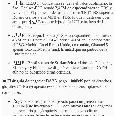
🇺🇸En
EE.UU.
, donde más se juega el valor publicitario, la
final Chelsea-PSG reunió
2,45M de espectadores
en TBS y
Univision. El promedio de los partidos en TNT/TBS superó a
Roland Garros y a la MLB en TBS, lo que muestra un buen
arranque. 🤷🏻 Pero muy lejos de la NFL o incluso de la
Champions.
🇪🇺 En
Europa
, Francia y España respondieron con fuerza:
4,7M
en TF1 para el PSG-Chelsea,
4,1M
en Telecinco para
el PSG-Madrid. En el Reino Unido, en cambio, Channel 5
apenas rozó 1,1M en la final, la mitad que un partido de la
Euro femenina.
🇧🇷 En Brasil y resto de
Sudamérica
, el tirón de Palmeiras,
Flamengo y Fluminense disparó el interés, aunque DAZN
aún no ha publicado cifras oficiales.
💼
El ángulo de negocio:
DAZN pagó
1.000M$
por los derechos
globales 👉 No recuperará ese dinero solo con suscriptores en el
corto plazo.
🤔 ¿Qué tendría que haber pasado para
compensar los
1.000M$ de inversión SOLO con nuevas altas?
Pongamos
un escenario (muy) optimista, que los nuevos clientes
permanezcan de media
ocho meses
: en ese caso, la cifra