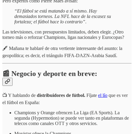
Pero expertos como Pierre Maes avisan:
“El fútbol se está matando a sí mismo. Hay
demasiados torneos. La NFL hace de la escasez su
fortaleza; el fútbol hace lo contrario”
.
Las televisiones, con presupuestos limitados, deben elegir. ¿Otro
torneo más o reforzar Champions, ligas nacionales y Eurocopas?
🖋️ Mañana te hablaré de otra vertiente interesante del asunto: la
geopolítica; es decir, el triángulo FIFA-DAZN-Arabia Saudí.
📰 Negocio y deporte en breve:
📺 Y hablando de
distribuidores de fútbol.
Fíjate
el lío
que es ver
el fútbol en España:
Champions y Orange ofrencen La Liga (EA Sports). La
segunda (Hypermotion) se puede ver tanto en plataformas de
telecos como canales OTT y otros servicios.
Movistar ofrece la Champions