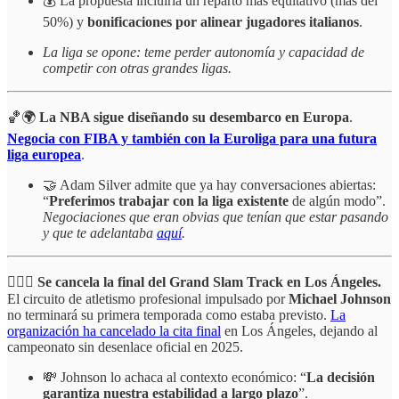
💰 La propuesta incluiría un reparto más equitativo (más del
50%) y
bonificaciones por alinear jugadores italianos
.
La liga se opone: teme perder autonomía y capacidad de
competir con otras grandes ligas.
🏀🌍
La NBA sigue diseñando su desembarco en Europa
.
Negocia con FIBA y también con la Euroliga para una futura
liga europea
.
🤝 Adam Silver admite que ya hay conversaciones abiertas:
“
Preferimos trabajar con la liga existente
de algún modo”.
Negociaciones que eran obvias que tenían que estar pasando
y que te adelantaba
aquí
.
🏃‍♂️❌
Se cancela la final del Grand Slam Track en Los Ángeles.
El circuito de atletismo profesional impulsado por
Michael Johnson
no terminará su primera temporada como estaba previsto.
La
organización ha cancelado la cita final
en Los Ángeles, dejando al
campeonato sin desenlace oficial en 2025.
💸 Johnson lo achaca al contexto económico: “
La decisión
garantiza nuestra estabilidad a largo plazo
”.