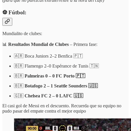
(para que no parezcas extraterrestre a la hora del café)
⚽️ Fútbol:
Mundialito de clubes:
📊
Resultados Mundial de Clubes
– Primera fase:
🇦🇷 Boca Juniors 2–2 Benfica 🇵🇹
🇧🇷 Flamengo 2–0 Espérance de Tunis 🇹🇳
🇧🇷
Palmeiras 0 – 0 FC Porto 🇵🇹
🇧🇷
Botafogo 2 – 1 Seattle Sounders 🇺🇸
🇬🇧
Chelsea FC 2 – 0 LAFC 🇺🇸
El casi gol de Messi en el descuento. Recuerda que su equipo no
pudo pasar del empate contra el mejor equipo