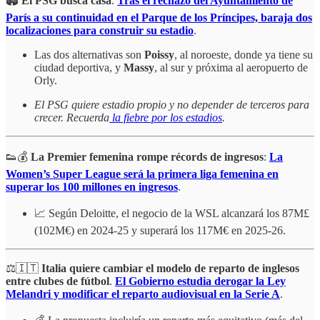
🏟️
El PSG busca casa
.
Tras el rechazo del Ayuntamiento de
París a su continuidad en el Parque de los Príncipes, baraja dos
localizaciones para construir su estadio
.
Las dos alternativas son
Poissy
, al noroeste, donde ya tiene su
ciudad deportiva, y
Massy
, al sur y próxima al aeropuerto de
Orly.
El PSG quiere estadio propio y no depender de terceros para
crecer. Recuerda
la fiebre por los estadios
.
👟💰
La Premier femenina rompe récords de ingresos
:
La
Women’s Super League será la primera liga femenina en
superar los 100 millones en ingresos
.
📈 Según Deloitte, el negocio de la WSL alcanzará los 87M£
(102M€) en 2024-25 y superará los 117M€ en 2025-26.
⚖️🇮🇹
Italia
quiere cambiar el modelo de reparto de inglesos
entre clubes de fútbol
.
El Gobierno estudia derogar la Ley
Melandri y modificar el reparto audiovisual en la Serie A
.