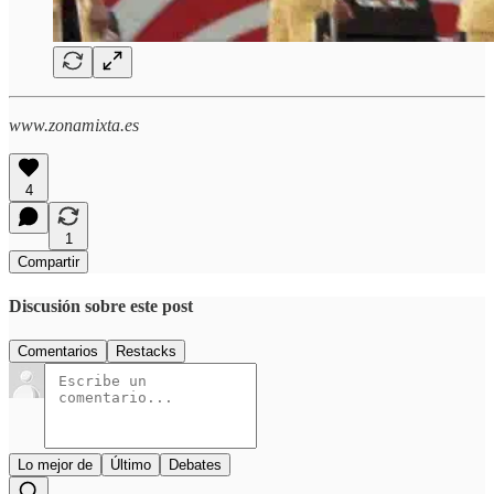
www.zonamixta.es
4
1
Compartir
Discusión sobre este post
Comentarios
Restacks
Lo mejor de
Último
Debates