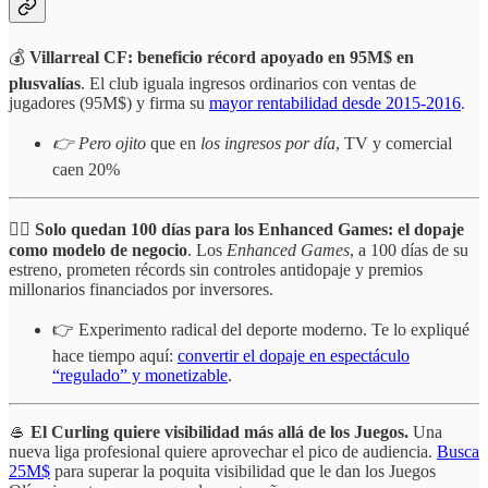
💰
Villarreal CF: beneficio récord apoyado en 95M$ en
plusvalías
. El club iguala ingresos ordinarios con ventas de
jugadores (95M$) y firma su
mayor rentabilidad desde 2015-2016
.
👉 Pero ojito
que en
los ingresos por día
, TV y comercial
caen 20%
🏋️‍♂️
Solo quedan 100 días para los
Enhanced Games: el dopaje
como modelo de negocio
. Los
Enhanced Games
, a 100 días de su
estreno, prometen récords sin controles antidopaje y premios
millonarios financiados por inversores.
👉 Experimento radical del deporte moderno. Te lo expliqué
hace tiempo aquí:
convertir el dopaje en espectáculo
“regulado” y monetizable
.
🥌
El
Curling quiere visibilidad más allá de los Juegos.
Una
nueva liga profesional quiere aprovechar el pico de audiencia.
Busca
25M$
para superar la poquita visibilidad que le dan los Juegos