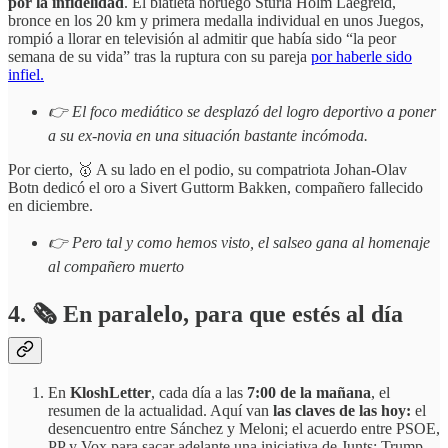
por la infidelidad
. El biatleta noruego Sturla Holm Laegreid,
bronce en los 20 km y primera medalla individual en unos Juegos,
rompió a llorar en televisión al admitir que había sido “la peor
semana de su vida” tras la ruptura con su pareja
por haberle sido
infiel.
👉 El foco mediático se desplazó del logro deportivo a poner
a su ex-novia en una situación bastante incómoda.
Por cierto, 🥇 A su lado en el podio, su compatriota Johan-Olav
Botn dedicó el oro a Sivert Guttorm Bakken, compañero fallecido
en diciembre.
👉 Pero tal y como hemos visto, el salseo gana al homenaje
al compañero muerto
4.
🗞️
En paralelo, para que estés al día
En
KloshLetter
, cada día a las
7:00 de la mañana
, el
resumen de la actualidad. Aquí van
las claves de las hoy:
el
desencuentro entre Sánchez y Meloni; el acuerdo entre PSOE,
PP y Vox para sacar adelante una iniciativa de Junts; Trump