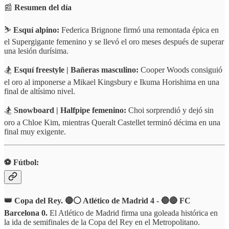
📰
Resumen del día
⛷️
Esquí alpino:
Federica Brignone firmó una remontada épica en
el Supergigante femenino y se llevó el oro meses después de superar
una lesión durísima.
🏂
Esquí freestyle | Bañeras masculino:
Cooper Woods consiguió
el oro al imponerse a Mikael Kingsbury e Ikuma Horishima en una
final de altísimo nivel.
🏂
Snowboard | Halfpipe femenino:
Choi sorprendió y dejó sin
oro a Chloe Kim, mientras Queralt Castellet terminó décima en una
final muy exigente.
⚽️ Fútbol:
👑 Copa del Rey. 🔴⚪️ Atlético de Madrid 4 - 🔵🔴 FC
Barcelona 0.
El Atlético de Madrid firma una goleada histórica en
la ida de semifinales de la Copa del Rey en el Metropolitano.