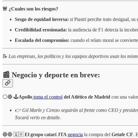
🚨 ¿Cuales son los riesgos?
Sesgo de equidad inversa:
si Piastri percibe trato desigual, s
Credibilidad erosionada:
la audiencia de F1 detecta la incohe
Escalada del compromiso:
cuando el relato moral se convierte
📝
Las empresas, los políticos y los equipos deportivos usan los mismo
📰 Negocio y deporte en breve:
⚪️🔴 🕹️
Apollo
toma el control
del Atlético de Madrid
con una valor
👉 Gil Marín y Cerezo seguirán al frente como CEO y presiden
Tocará verlo en detalle.
🔵🔵 🇶🇦
El grupo catarí JTA
negocia
la compra del
Getafe CF
. 