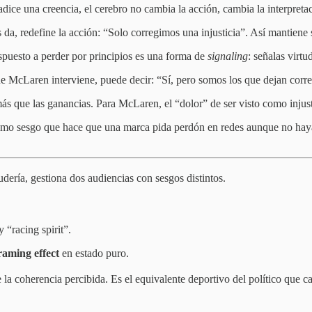
ice una creencia, el cerebro no cambia la acción, cambia la interpreta
, redefine la acción: “Solo corregimos una injusticia”. Así mantiene s
spuesto a perder por principios es una forma de
signaling
: señalas virtu
e McLaren interviene, puede decir: “Sí, pero somos los que dejan corre
ás que las ganancias. Para McLaren, el “dolor” de ser visto como inju
l mismo sesgo que hace que una marca pida perdón en redes aunque no ha
ería, gestiona dos audiencias con sesgos distintos.
“racing spirit”.
raming effect
en estado puro.
 coherencia percibida. Es el equivalente deportivo del político que cam