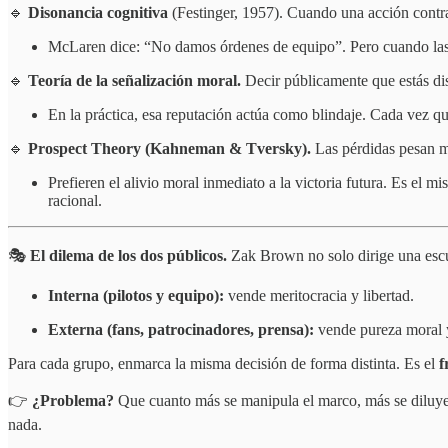
🔹
Disonancia cognitiva
(Festinger, 1957). Cuando una acción contrad
McLaren dice: “No damos órdenes de equipo”. Pero cuando las da
🔹
Teoría de la señalización moral.
Decir públicamente que estás di
En la práctica, esa reputación actúa como blindaje. Cada vez qu
🔹
Prospect Theory (Kahneman & Tversky).
Las pérdidas pesan m
Prefieren el alivio moral inmediato a la victoria futura. Es e
racional.
🎭
El dilema de los dos públicos.
Zak Brown no solo dirige una escud
Interna (pilotos y equipo):
vende meritocracia y libertad.
Externa (fans, patrocinadores, prensa):
vende pureza moral y 
Para cada grupo, enmarca la misma decisión de forma distinta. Es el
f
👉
¿Problema?
Que cuanto más se manipula el marco, más se diluye la
nada.