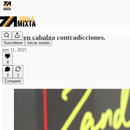
McLaren cabalga contradicciones.
Suscribirse
Iniciar sesión
nov 11, 2025
8
2
1
Compartir