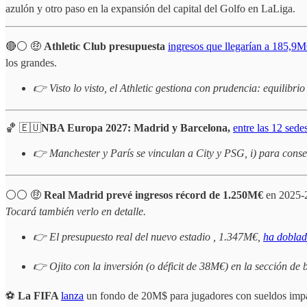
azulón y otro paso en la expansión del capital del Golfo en LaLiga.
🔴⚪️ 🤑
Athletic Club presupuesta
ingresos que llegarían a 185,9
los grandes.
👉 Visto lo visto, el Athletic gestiona con prudencia: equilibrio
🏀 🇪🇺
NBA Europa 2027: Madrid y Barcelona,
entre las 12 sede
👉 Manchester y París se vinculan a City y PSG, i) para consegu
⚪️⚪️ 🤑
Real Madrid prevé ingresos récord de 1.250M€
en 2025-20
Tocará también verlo en detalle.
👉 El presupuesto real del nuevo estadio , 1.347M€,
ha dobla
👉 Ojito con la inversión (o déficit de 38M€) en la sección de
⚽
La FIFA
lanza
un fondo de 20M$ para jugadores con sueldos impa