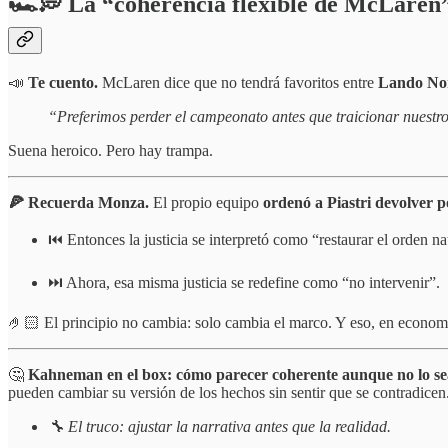
🏎️💭
La “coherencia flexible de McLaren”
📣
Te cuento.
McLaren dice que no tendrá favoritos entre
Lando Nor
“Preferimos perder el campeonato antes que traicionar nuestros
Suena heroico. Pero hay trampa.
🍕 Recuerda Monza.
El propio equipo
ordenó a Piastri devolver p
⏮️ Entonces la justicia se interpretó como “restaurar el orden na
⏭️ Ahora, esa misma justicia se redefine como “no intervenir”.
🤌🏻 El principio no cambia: solo cambia el marco. Y eso, en econom
🤔
Kahneman en el box: cómo parecer coherente aunque no lo se
pueden cambiar su versión de los hechos sin sentir que se contradicen
🔧 El truco: ajustar la narrativa antes que la realidad.