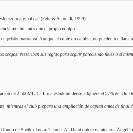
u esfuerzo marginal cae (Fehr & Schmidt, 1999).
rencia mucho antes que el propio equipo.
 en prisión narrativa. Aunque el contexto cambie, no pueden recular sin 
s sesgos: reescriben sus reglas para seguir pareciendo fieles a sí mis
ación de 2.500M€. La firma estadounidense adquiere el 57% del club t
te, mientras el club prepara una ampliación de capital antes de fina
El fondo de Sheikh Jassim Thamer Al-Thani quiere mantener a Ángel Tor