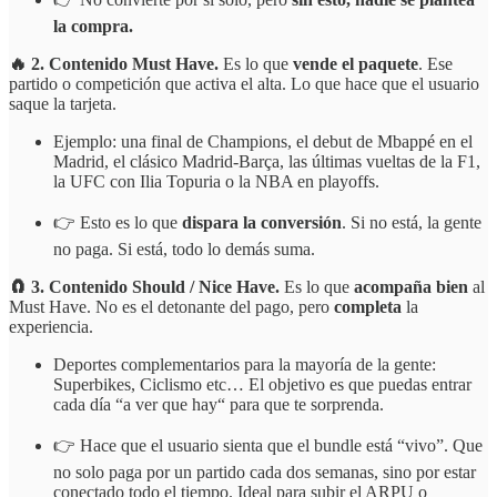
la compra.
🔥 2. Contenido Must Have.
Es lo que
vende el paquete
. Ese
partido o competición que activa el alta. Lo que hace que el usuario
saque la tarjeta.
Ejemplo: una final de Champions, el debut de Mbappé en el
Madrid, el clásico Madrid-Barça, las últimas vueltas de la F1,
la UFC con Ilia Topuria o la NBA en playoffs.
👉 Esto es lo que
dispara la conversión
. Si no está, la gente
no paga. Si está, todo lo demás suma.
🧲 3. Contenido Should / Nice Have.
Es lo que
acompaña bien
al
Must Have. No es el detonante del pago, pero
completa
la
experiencia.
Deportes complementarios para la mayoría de la gente:
Superbikes, Ciclismo etc… El objetivo es que puedas entrar
cada día “a ver que hay“ para que te sorprenda.
👉 Hace que el usuario sienta que el bundle está “vivo”. Que
no solo paga por un partido cada dos semanas, sino por estar
conectado todo el tiempo. Ideal para subir el ARPU o