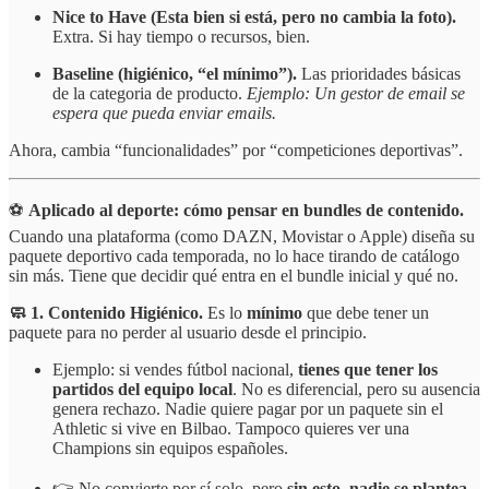
Nice to Have (Esta bien si está, pero no cambia la foto).
Extra. Si hay tiempo o recursos, bien.
Baseline (higiénico, “el mínimo”).
Las prioridades básicas
de la categoria de producto.
Ejemplo: Un gestor de email se
espera que pueda enviar emails.
Ahora, cambia “funcionalidades” por “competiciones deportivas”.
⚽
Aplicado al deporte: cómo pensar en bundles de contenido.
Cuando una plataforma (como DAZN, Movistar o Apple) diseña su
paquete deportivo cada temporada, no lo hace tirando de catálogo
sin más. Tiene que decidir qué entra en el bundle inicial y qué no.
🧼 1. Contenido Higiénico.
Es lo
mínimo
que debe tener un
paquete para no perder al usuario desde el principio.
Ejemplo: si vendes fútbol nacional,
tienes que tener los
partidos del equipo local
. No es diferencial, pero su ausencia
genera rechazo. Nadie quiere pagar por un paquete sin el
Athletic si vive en Bilbao. Tampoco quieres ver una
Champions sin equipos españoles.
👉 No convierte por sí solo, pero
sin esto, nadie se plantea