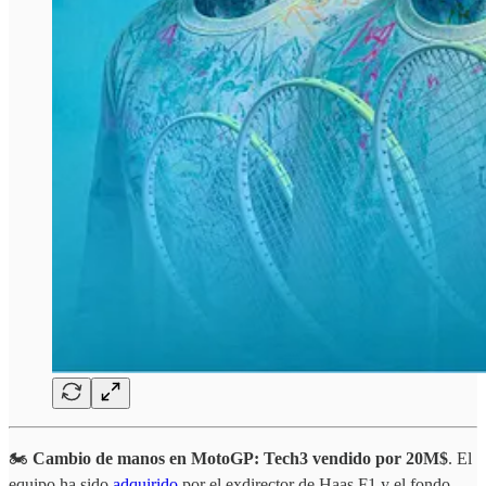
🏍️
Cambio de manos en MotoGP: Tech3 vendido por 20M$
. El
equipo ha sido
adquirido
por el exdirector de Haas F1 y el fondo