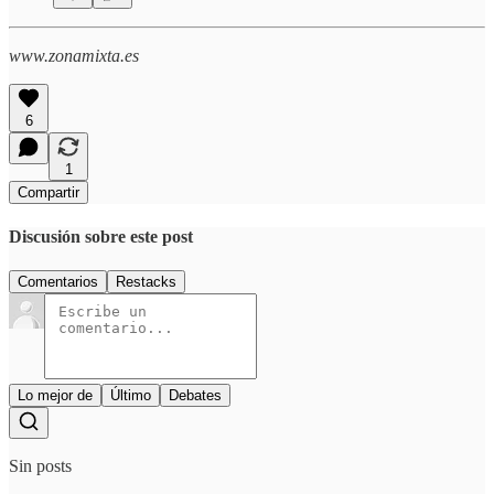
www.zonamixta.es
6
1
Compartir
Discusión sobre este post
Comentarios
Restacks
Lo mejor de
Último
Debates
Sin posts