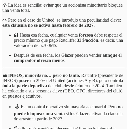
💡 La idea es sencilla: evitar que un accionista minoritario bloquee
una venta total.
👀 Pero en el caso de United, se introdujo una peculiaridad clave:
esta cláusula no se activa hasta febrero de 2027
.
🔐 Hasta esa fecha, cualquier venta
forzosa
debe respetar el
precio mínimo que pagó Ratcliffe:
33 $/acción
, es decir, una
valoración de 5.700M$.
Después de esa fecha, los Glazer pueden vender
aunque el
comprador ofrezca menos
.
💼
INEOS, minoritario… pero no tanto.
Ratcliffe (presidente de
INEOS) posee un 29 % del United (acciones A y B), pero controla
toda la parte deportiva
del club desde febrero de 2024. También
ha colocado a sus personas clave (CEO, CFO, directores del club)
en puestos ejecutivos.
🕹️ Es un control operativo sin mayoría accionarial. Pero
no
puede bloquear una venta
si los Glazer activan la cláusula
de arrastre a partir de 2027.
🤔 ¿Por qué aceptó esa desventaja? Porque le interesaba