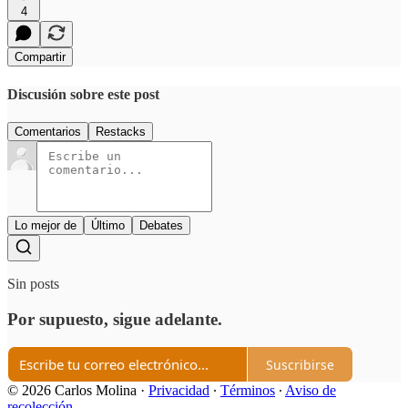
4
Compartir
Discusión sobre este post
Comentarios
Restacks
Lo mejor de
Último
Debates
Sin posts
Por supuesto, sigue adelante.
Suscribirse
© 2026 Carlos Molina
·
Privacidad
∙
Términos
∙
Aviso de
recolección