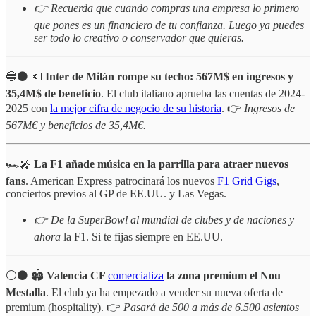
👉 Recuerda que cuando compras una empresa lo primero
que pones es un financiero de tu confianza. Luego ya puedes
ser todo lo creativo o conservador que quieras.
🔵⚫️ 💶
Inter de Milán rompe su techo: 567M$ en ingresos y
35,4M$ de beneficio
. El club italiano aprueba las cuentas de 2024-
2025 con
la mejor cifra de negocio de su historia
. 👉
Ingresos de
567M€ y beneficios de 35,4M€.
🏎️🎤
La F1 añade música en la parrilla para atraer nuevos
fans
. American Express patrocinará los nuevos
F1 Grid Gigs
,
conciertos previos al GP de EE.UU. y Las Vegas.
👉 De la SuperBowl al mundial de clubes y de naciones y
ahora
la F1. Si te fijas siempre en EE.UU.
⚪️⚫️ 🏟️
Valencia CF
comercializa
la zona premium el Nou
Mestalla
. El club ya ha empezado a vender su nueva oferta de
premium (hospitality). 👉
Pasará de 500 a más de 6.500 asientos