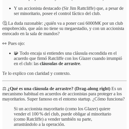
Y un accionista destacado (Sir Jim Rattcliffe) que, a pesar de
ser minoritario, posee el control fáctico del club.
🤔 La duda razonable: ¿quién va a poner casi 6000M€ por un club
empobrecido, que aún no tiene su megaestadio, y con un accionista
enrocado en la sala de mandos?
👀 Pues ojo:
🧩 Todo encaja si entiendes una cláusula escondida en el
acuerdo que firmó Ratcliffe con los Glazer cuando irrumpió
en el club: las
cláusulas de arrastre
.
Te lo explico con claridad y contexto.
⚖️
¿Qué es una cláusula de arrastre? (Drag-along right)
Es un
mecanismo habitual en acuerdos de accionistas para proteger a los
mayoritarios. Super famoso en el entorno startup. ¿Cómo funciona?
Si un accionista mayoritario (como los Glazer) quiere
vender el 100 % del club, puede obligar al minoritario
(como Ratcliffe) a vender también su parte,
arrastrándolo a la operación.