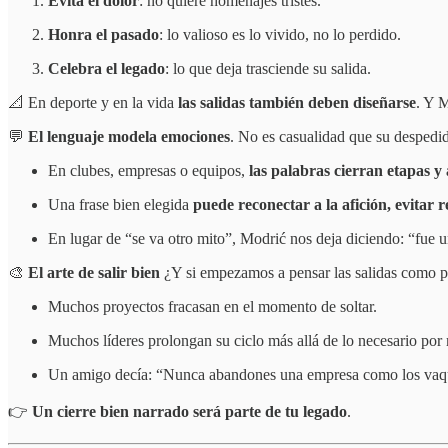
Evita el dolor
: no quiere homenajes tristes.
Honra el pasado
: lo valioso es lo vivido, no lo perdido.
Celebra el legado
: lo que deja trasciende su salida.
📐 En deporte y en la vida
las salidas también deben diseñarse
. Y 
💬
El lenguaje modela emociones
. No es casualidad que su despedid
En clubes, empresas o equipos,
las palabras cierran etapas y
Una frase bien elegida
puede reconectar a la afición, evitar r
En lugar de “se va otro mito”, Modrić nos deja diciendo: “fue u
🎨
El arte de salir bien
¿Y si empezamos a pensar las salidas como par
Muchos proyectos fracasan en el momento de soltar.
Muchos líderes prolongan su ciclo más allá de lo necesario por 
Un amigo decía: “Nunca abandones una empresa como los vaquer
👉
Un cierre bien narrado
será parte de tu legado
.