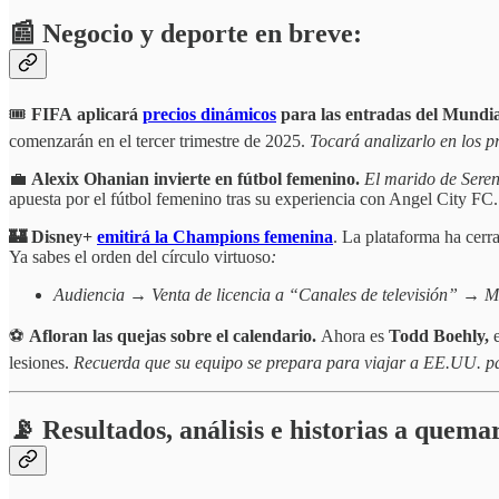
📰 Negocio y deporte en breve:
🎟️
FIFA
aplicará
precios dinámicos
para las entradas del Mundi
comenzarán en el tercer trimestre de 2025.
Tocará analizarlo en los p
💼
Alexix Ohanian invierte en fútbol femenino.
El marido de Seren
apuesta por el fútbol femenino tras su experiencia con Angel City FC.
🏰 Disney+
emitirá la Champions femenina
. La plataforma ha cer
Ya sabes el orden del círculo virtuoso
:
Audiencia → Venta de licencia a “Canales de televisión” → Ma
⚽
Afloran las quejas sobre el calendario.
Ahora es
Todd Boehly,
lesiones.
Recuerda que su equipo se prepara para viajar a EE.UU. pa
📡 Resultados, análisis e historias a quema