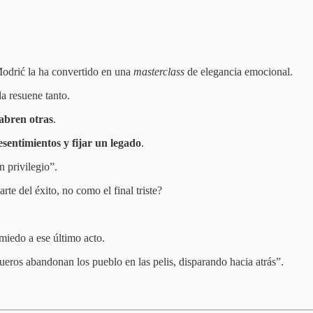
Modrić la ha convertido en una
masterclass
de elegancia emocional.
a resuene tanto.
 abren otras
.
esentimientos y fijar un legado
.
n privilegio”.
te del éxito, no como el final triste?
miedo a ese último acto.
os abandonan los pueblo en las pelis, disparando hacia atrás”.