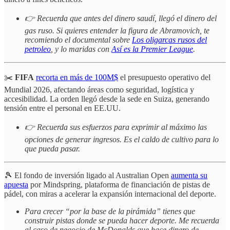
👉 Recuerda que antes del dinero saudí, llegó el dinero del
gas ruso. Si quieres entender la figura de Abramovich, te
recomiendo el documental sobre
Los oligarcas rusos del
petroleo
, y lo maridas con
Así es la Premier League
.
✂️
FIFA
recorta en más de 100M$
el presupuesto operativo del
Mundial 2026, afectando áreas como seguridad, logística y
accesibilidad. La orden llegó desde la sede en Suiza, generando
tensión entre el personal en EE.UU.
👉 Recuerda sus esfuerzos para exprimir al máximo las
opciones de generar ingresos. Es el caldo de cultivo para lo
que pueda pasar.
🎾 El fondo de inversión ligado al Australian Open
aumenta su
apuesta
por Mindspring, plataforma de financiación de pistas de
pádel, con miras a acelerar la expansión internacional del deporte.
Para crecer “por la base de la pirámida” tienes que
construir pistas donde se pueda hacer deporte. Me recuerda
al caso de negocio de McDonalds que hace dinero de