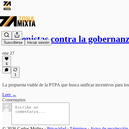
Los tenistas contra la gobernanz
Suscribirse
Iniciar sesión
ene 27
6
1
La propuesta viable de la PTPA que busca unificar incentivos para lo
Leer →
Comentarios
© 2026 Carlos Molina
·
Privacidad
∙
Términos
∙
Aviso de recolección