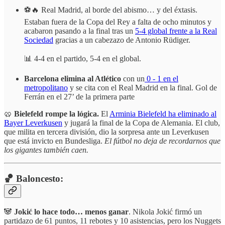
⚽🔥 Real Madrid, al borde del abismo… y del éxtasis.
Estaban fuera de la Copa del Rey a falta de ocho minutos y
acabaron pasando a la final tras un
5-4 global frente a la Real
Sociedad
gracias a un cabezazo de Antonio Rüdiger.
📊 4-4 en el partido, 5-4 en el global.
Barcelona elimina al Atlético
con un
0 - 1 en el
metropolitano
y se cita con el Real Madrid en la final. Gol de
Ferrán en el 27’ de la primera parte
🥨
Bielefeld rompe la lógica.
El
Arminia Bielefeld ha eliminado al
Bayer Leverkusen
y jugará la final de la Copa de Alemania. El club,
que milita en tercera división, dio la sorpresa ante un Leverkusen
que está invicto en Bundesliga.
El fútbol no deja de recordarnos que
los gigantes también caen.
🏀 Baloncesto:
🐼
Jokić lo hace todo… menos ganar
. Nikola Jokić firmó un
partidazo de 61 puntos, 11 rebotes y 10 asistencias, pero los Nuggets