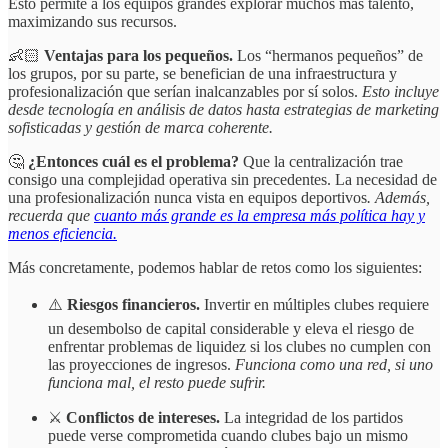
Esto permite a los equipos grandes explorar muchos más talento,
maximizando sus recursos.
👶🏻
Ventajas para los pequeños.
Los “hermanos pequeños” de
los grupos, por su parte, se benefician de una infraestructura y
profesionalización que serían inalcanzables por sí solos.
Esto incluye
desde tecnología en análisis de datos hasta estrategias de marketing
sofisticadas y gestión de marca coherente.
🤔
¿Entonces cuál es el problema?
Que la centralización trae
consigo una complejidad operativa sin precedentes. La necesidad de
una profesionalización nunca vista en equipos deportivos
. Además,
recuerda que
cuanto más grande es la empresa más política hay y
menos eficiencia.
Más concretamente, podemos hablar de retos como los siguientes:
⚠️
Riesgos financieros.
Invertir en múltiples clubes requiere
un desembolso de capital considerable y eleva el riesgo de
enfrentar problemas de liquidez si los clubes no cumplen con
las proyecciones de ingresos.
Funciona como una red, si uno
funciona mal, el resto puede sufrir.
⚔️
Conflictos de intereses.
La integridad de los partidos
puede verse comprometida cuando clubes bajo un mismo