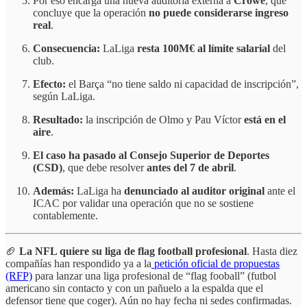
Por eso encarga una nueva auditoría externa a
Crowe
, que
concluye que la operación
no puede considerarse ingreso
real
.
Consecuencia:
LaLiga
resta 100M€ al límite salarial
del
club.
Efecto:
el Barça “no tiene saldo ni capacidad de inscripción”,
según LaLiga.
Resultado:
la inscripción de Olmo y Pau Víctor
está en el
aire
.
El caso ha pasado al Consejo Superior de Deportes
(CSD)
, que debe resolver
antes del 7 de abril
.
Además:
LaLiga ha
denunciado al auditor original
ante el
ICAC por validar una operación que no se sostiene
contablemente.
🏈
La NFL quiere su liga de flag football profesional
. Hasta diez
compañías han respondido ya a la
petición oficial de propuestas
(RFP)
para lanzar una liga profesional de “flag fooball” (futbol
americano sin contacto y con un pañuelo a la espalda que el
defensor tiene que coger). Aún no hay fecha ni sedes confirmadas.