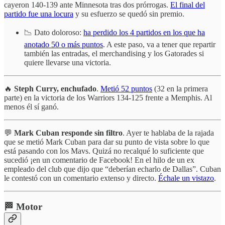
cayeron 140-139 ante Minnesota tras dos prórrogas.
El final del
partido fue una locura
y su esfuerzo se quedó sin premio.
📉 Dato doloroso:
ha perdido los 4 partidos en los que ha
anotado 50 o más puntos
. A este paso, va a tener que repartir
también las entradas, el merchandising y los Gatorades si
quiere llevarse una victoria.
🔥
Steph Curry, enchufado
.
Metió 52 puntos
(32 en la primera
parte) en la victoria de los Warriors 134-125 frente a Memphis. Al
menos él sí ganó.
💬
Mark Cuban responde sin filtro
. Ayer te hablaba de la rajada
que se metió Mark Cuban para dar su punto de vista sobre lo que
está pasando con los Mavs. Quizá no recalqué lo suficiente que
sucedió ¡en un comentario de Facebook! En el hilo de un ex
empleado del club que dijo que “deberían echarlo de Dallas”. Cuban
le contestó con un comentario extenso y directo.
Échale un vistazo
.
🏁 Motor