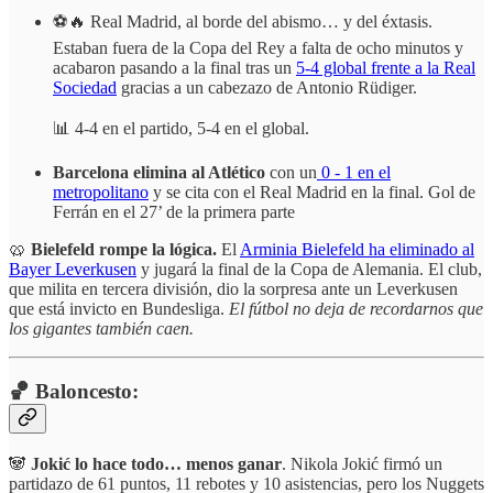
⚽🔥 Real Madrid, al borde del abismo… y del éxtasis.
Estaban fuera de la Copa del Rey a falta de ocho minutos y
acabaron pasando a la final tras un
5-4 global frente a la Real
Sociedad
gracias a un cabezazo de Antonio Rüdiger.
📊 4-4 en el partido, 5-4 en el global.
Barcelona elimina al Atlético
con un
0 - 1 en el
metropolitano
y se cita con el Real Madrid en la final. Gol de
Ferrán en el 27’ de la primera parte
🥨
Bielefeld rompe la lógica.
El
Arminia Bielefeld ha eliminado al
Bayer Leverkusen
y jugará la final de la Copa de Alemania. El club,
que milita en tercera división, dio la sorpresa ante un Leverkusen
que está invicto en Bundesliga.
El fútbol no deja de recordarnos que
los gigantes también caen.
🏀 Baloncesto:
🐼
Jokić lo hace todo… menos ganar
. Nikola Jokić firmó un
partidazo de 61 puntos, 11 rebotes y 10 asistencias, pero los Nuggets