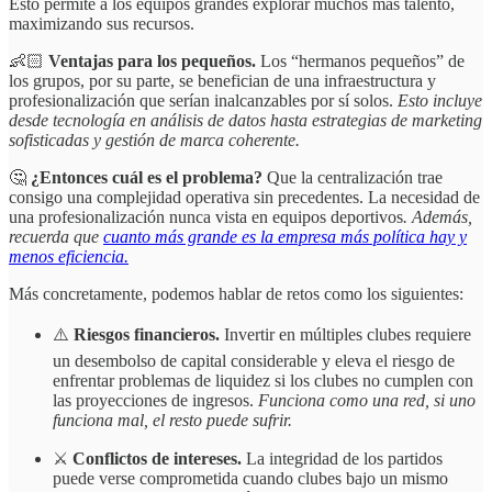
Esto permite a los equipos grandes explorar muchos más talento,
maximizando sus recursos.
👶🏻
Ventajas para los pequeños.
Los “hermanos pequeños” de
los grupos, por su parte, se benefician de una infraestructura y
profesionalización que serían inalcanzables por sí solos.
Esto incluye
desde tecnología en análisis de datos hasta estrategias de marketing
sofisticadas y gestión de marca coherente.
🤔
¿Entonces cuál es el problema?
Que la centralización trae
consigo una complejidad operativa sin precedentes. La necesidad de
una profesionalización nunca vista en equipos deportivos
. Además,
recuerda que
cuanto más grande es la empresa más política hay y
menos eficiencia.
Más concretamente, podemos hablar de retos como los siguientes:
⚠️
Riesgos financieros.
Invertir en múltiples clubes requiere
un desembolso de capital considerable y eleva el riesgo de
enfrentar problemas de liquidez si los clubes no cumplen con
las proyecciones de ingresos.
Funciona como una red, si uno
funciona mal, el resto puede sufrir.
⚔️
Conflictos de intereses.
La integridad de los partidos
puede verse comprometida cuando clubes bajo un mismo