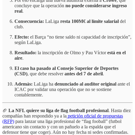
Por eso encarga una nueva auditoría externa a
Crowe
, que
concluye que la operación
no puede considerarse ingreso
real
.
Consecuencia:
LaLiga
resta 100M€ al límite salarial
del
club.
Efecto:
el Barça “no tiene saldo ni capacidad de inscripción”,
según LaLiga.
Resultado:
la inscripción de Olmo y Pau Víctor
está en el
aire
.
El caso ha pasado al Consejo Superior de Deportes
(CSD)
, que debe resolver
antes del 7 de abril
.
Además:
LaLiga ha
denunciado al auditor original
ante el
ICAC por validar una operación que no se sostiene
contablemente.
🏈
La NFL quiere su liga de flag football profesional
. Hasta diez
compañías han respondido ya a la
petición oficial de propuestas
(RFP)
para lanzar una liga profesional de “flag fooball” (futbol
americano sin contacto y con un pañuelo a la espalda que el
defensor tiene que coger). Aún no hay fecha ni sedes confirmadas.