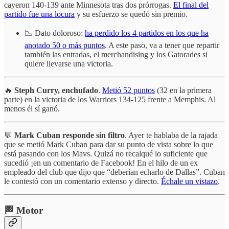
cayeron 140-139 ante Minnesota tras dos prórrogas.
El final del
partido fue una locura
y su esfuerzo se quedó sin premio.
📉 Dato doloroso:
ha perdido los 4 partidos en los que ha
anotado 50 o más puntos
. A este paso, va a tener que repartir
también las entradas, el merchandising y los Gatorades si
quiere llevarse una victoria.
🔥
Steph Curry, enchufado
.
Metió 52 puntos
(32 en la primera
parte) en la victoria de los Warriors 134-125 frente a Memphis. Al
menos él sí ganó.
💬
Mark Cuban responde sin filtro
. Ayer te hablaba de la rajada
que se metió Mark Cuban para dar su punto de vista sobre lo que
está pasando con los Mavs. Quizá no recalqué lo suficiente que
sucedió ¡en un comentario de Facebook! En el hilo de un ex
empleado del club que dijo que “deberían echarlo de Dallas”. Cuban
le contestó con un comentario extenso y directo.
Échale un vistazo
.
🏁 Motor