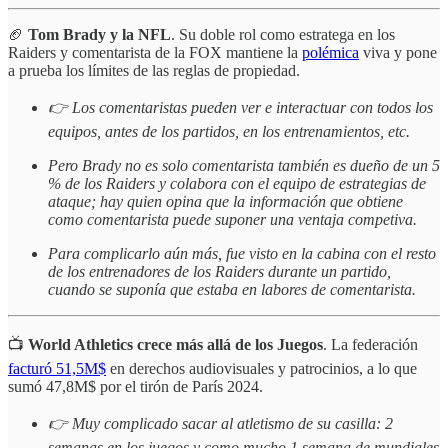
🏈
Tom Brady y la NFL
. Su doble rol como estratega en los
Raiders y comentarista de la FOX mantiene la
polémica
viva y pone
a prueba los límites de las reglas de propiedad.
👉 Los comentaristas pueden ver e interactuar con todos los
equipos, antes de los partidos, en los entrenamientos, etc.
Pero Brady no es solo comentarista también es dueño de un 5
% de los Raiders y colabora con el equipo de estrategias de
ataque; hay quien opina que la información que obtiene
como comentarista puede suponer una ventaja competiva.
Para complicarlo aún más, fue visto en la cabina con el resto
de los entrenadores de los Raiders durante un partido,
cuando se suponía que estaba en labores de comentarista.
📺
World Athletics crece más allá de los Juegos
. La federación
facturó 51,5M$
en derechos audiovisuales y patrocinios, a lo que
sumó 47,8M$ por el tirón de París 2024.
👉 Muy complicado sacar al atletismo de su casilla: 2
semanas en los juegos y como mucho 1 semana de mundiales