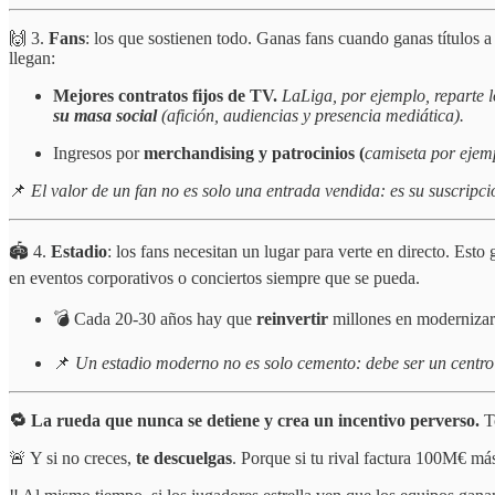
🙌 3.
Fans
: los que sostienen todo. Ganas fans cuando ganas títulos a
llegan:
Mejores contratos fijos de TV.
LaLiga, por ejemplo, reparte l
su masa social
(afición, audiencias y presencia mediática).
Ingresos por
merchandising y patrocinios (
camiseta por ejem
📌
El valor de un fan no es solo una entrada vendida: es su suscripción
🏟️ 4.
Estadio
: los fans necesitan un lugar para verte en directo. Esto 
en eventos corporativos o conciertos siempre que se pueda.
💣 Cada 20-30 años hay que
reinvertir
millones en modernizar
📌
Un estadio moderno no es solo cemento: debe ser un centro 
🔁 La rueda que nunca se detiene y crea un incentivo perverso.
T
🚨 Y si no creces,
te descuelgas
. Porque si tu rival factura 100M€ má