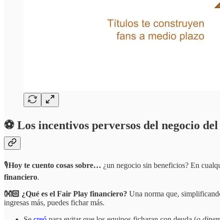
⚽ Los incentivos perversos del negocio del 
🎙️
Hoy te cuento cosas sobre…
¿un negocio sin beneficios? En cualqu
financiero
.
👐🏻 ¿Qué es el Fair Play financiero?
Una norma que, simplificando
ingresas más, puedes fichar más.
Se
creó
para evitar que los equipos ficharan con deuda (
o diner