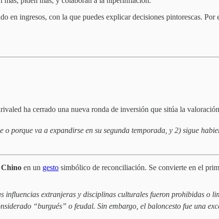
n más, piden más, y colaboran a la hiperinflación.
o en ingresos, con la que puedes explicar decisiones pintorescas. Por e
rivaled ha cerrado una nueva ronda de inversión que sitúa la valoració
ble o porque va a expandirse en su segunda temporada, y 2) sigue habien
a Chino
en un
gesto
simbólico de reconciliación. Se convierte en el pri
nfluencias extranjeras y disciplinas culturales fueron prohibidas o 
considerado “burgués” o feudal. Sin embargo, el baloncesto fue una e