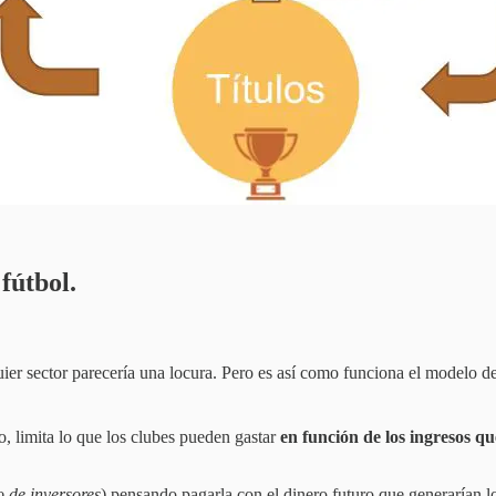
fútbol.
ier sector parecería una locura. Pero es así como funciona el modelo de 
, limita lo que los clubes pueden gastar
en función de los ingresos q
o de inversores
) pensando pagarla con el dinero futuro que generarían 