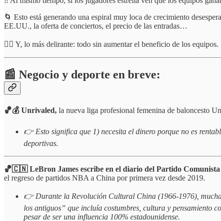
‼️ Al mismo tiempo, si los jugadores estrella ven que los equipos gana
🌀 Esto está generando una espiral muy loca de crecimiento desesperad
EE.UU., la oferta de conciertos, el precio de las entradas…
😵‍💫 Y, lo más delirante: todo sin aumentar el beneficio de los equipos.
📰 Negocio y deporte en breve:
🏀💰 Unrivaled,
la nueva liga profesional femenina de baloncesto Un
👉 Esto significa que 1) necesita el dinero porque no es renta
deportivas.
🏀🇨🇳 LeBron James escribe en el diario del Partido Comunist
el regreso de partidos NBA a China por primera vez desde 2019.
👉 Durante la Revolución Cultural China (1966-1976), muchas i
los antiguos” que incluía costumbres, cultura y pensamiento 
pesar de ser una influencia 100% estadounidense.