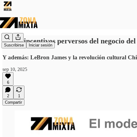
⚽ Los incentivos perversos del negocio del 
Suscribirse
Iniciar sesión
Y además: LeBron James y la revolución cultural Ch
sep 10, 2025
6
2
1
Compartir