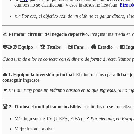
equipos no se clasificaban, y esos ingresos no llegaban.
Ejempl
👉 Por eso, el objetivo real de un club no es ganar dinero, sino
📈 El motor circular del negocio deportivo.
Imagina una rueda en co
🧑‍🤝‍🧑 Equipo → 🏆 Títulos → 🙌 Fans → 🏟️ Estadio → 💶 Ingr
Cada uno de ellos se conecta con el dinero de forma directa. Vamos p
💼 1. Equipo: la inversión principal.
El dinero se usa para
fichar j
conseguir ingresos
.
📌
El
Fair Play pone un máximo basado en lo que ingresas. Si no ing
🏆 2. Títulos: el multiplicador invisible.
Los títulos no se monetizan
Más ingresos de TV (UEFA, FIFA).
📌 Por ejemplo, en Europa,
Mejor imagen global.