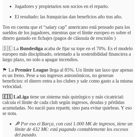
Jugadores y propietarios son socios en el reparto.
El resultado: las franquicias dan beneficios año tras año.
Ten en cuenta que el “salary cap” americano está pensado para los
sueldos de los jugadores, mientras que el límite europeo es sobre el
dinero gastado en fichajes (pagos de cláusula de rescisión )
🇩🇪 La
Bundesliga
acaba de fijar su tope en el 70%. Es el modelo
europeo más disciplinado, orientado a la sostenibilidad financiera a
largo plazo, no solo a apagar incendios.
🏴󠁧󠁢󠁥󠁮󠁧󠁿 La
Premier League
llega al 85%. Un límite tan laxo que apenas
es un freno. Pese a sus ingresos astronómicos, no generan
beneficios: el dinero entra a los clubes y sale como gasto a la misma
velocidad.
🇪🇸 LaLiga
tiene un sistema más quirúrgico y más cicatricial:
calcula el límite de cada club según ingresos, deudas y pérdidas
acumuladas. No nació para repartir, sino para evitar quiebras. Y eso
se nota.
🔎 Por eso el Barça, con casi 1.000 M€ de ingresos, tiene un
límite de 432 M€: está pagando contablemente los excesos
del pasado.