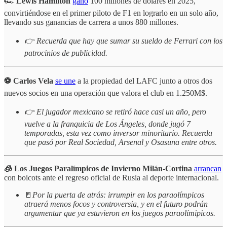
🏎️
Lewis Hamilton
ganó
100 millones de dólares en 2025,
convirtiéndose en el primer piloto de F1 en lograrlo en un solo año,
llevando sus ganancias de carrera a unos 880 millones.
👉 Recuerda que hay que sumar su sueldo de Ferrari con los
patrocinios de publicidad.
⚽ Carlos Vela
se une
a la propiedad del LAFC junto a otros dos
nuevos socios en una operación que valora el club en 1.250M$.
👉 El jugador mexicano se retiró hace casi un año, pero
vuelve a la franquicia de Los Ángeles, donde jugó 7
temporadas, esta vez como inversor minoritario. Recuerda
que pasó por Real Sociedad, Arsenal y Osasuna entre otros.
🧊 Los Juegos Paralímpicos de Invierno Milán-Cortina
arrancan
con boicots ante el regreso oficial de Rusia al deporte internacional.
🚪
Por la puerta de atrás: irrumpir en los paraolímpicos
atraerá menos focos y controversia, y en el futuro podrán
argumentar que ya estuvieron en los juegos paraolímipicos.