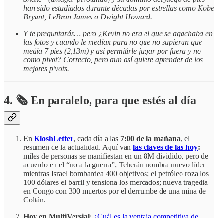
han sido estudiados durante décadas por estrellas como Kobe
Bryant, LeBron James o Dwight Howard.
Y te preguntarás… pero ¿Kevin no era el que se agachaba en
las fotos y cuando le medían para no que no supieran que
medía 7 pies (2,13m) y así permitirle jugar por fuera y no
como pivot? Correcto, pero aun así quiere aprender de los
mejores pivots.
4.
🗞️
En paralelo, para que estés al día
En
KloshLetter
, cada día a las
7:00 de la mañana
, el
resumen de la actualidad. Aquí van
las claves de las hoy
:
miles de personas se manifiestan en un 8M dividido, pero de
acuerdo en el “no a la guerra”; Teherán nombra nuevo líder
mientras Israel bombardea 400 objetivos; el petróleo roza los
100 dólares el barril y tensiona los mercados; nueva tragedia
en Congo con 300 muertos por el derrumbe de una mina de
Coltán.
Hoy en MultiVersial:
¿Cuál es la ventaja competitiva de