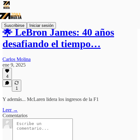
Suscribirse
Iniciar sesión
🌟 LeBron James: 40 años
desafiando el tiempo…
Carlos Molina
ene 9, 2025
4
1
Y además... McLaren lidera los ingresos de la F1
Leer →
Comentarios