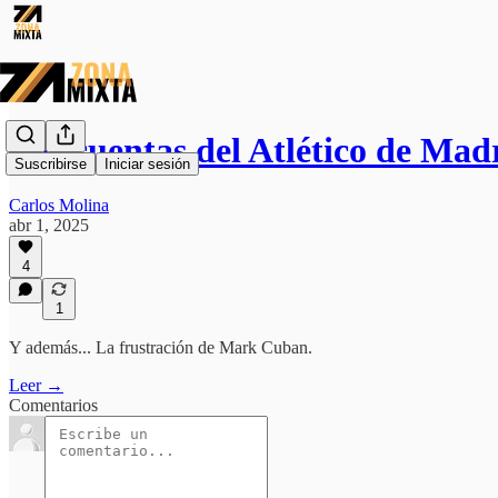
Las cuentas del Atlético de Mad
Suscribirse
Iniciar sesión
Carlos Molina
abr 1, 2025
4
1
Y además... La frustración de Mark Cuban.
Leer →
Comentarios