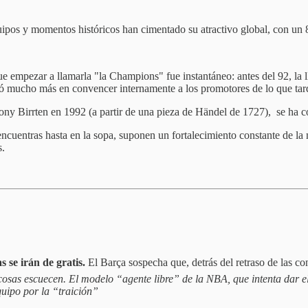
quipos y momentos históricos han cimentado su atractivo global, con un
 que empezar a llamarla "la Champions" fue instantáneo: antes del 92, 
ó mucho más en convencer internamente a los promotores de lo que tar
Tony Birrten en 1992 (a partir de una pieza de Händel de 1727), se h
encuentras hasta en la sopa, suponen un fortalecimiento constante de la
s.
 se irán de gratis.
El Barça sospecha que, detrás del retraso de las 
 cosas escuecen. El modelo “agente libre” de la NBA, que intenta dar 
equipo por la “traición”