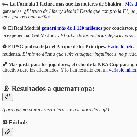
🏎️ La Fórmula 1 factura más que las mujeres de Shakira.
Más d
ganancias.
¿El truco de Liberty Media? Desde que compró la F1, no 
en espacios como netflix…
⚽️
El Real Madrid
ganará más de 1.120 millones
por conciertos, 
la experiencia Real Madrid…
El valor de las victorias deportivas se
⚽️
El PSG podría dejar el Parque de los Príncipes.
Harto de pelear
mudanza.
El mismo dilema que sufre cualquier inquilino: si no pue
🏀
Más pasta para los jugadores, el cebo de la NBA Cup para ga
atractivo para los aficionados. Y lo han resuelto con un
variable millo
📡 Resultados a quemarropa:
(para que no parezcas extraterrestre a la hora del café)
⚽️ Fútbol: