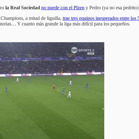
ero
la Real Sociedad
no puede con el Plzen
y Pedro (ya no esa pedrito
 Champions, a mitad de liguilla,
trae tres equipos inesperados entre los
torias… Y cuanto más grande la liga más difícil para los pequeños.